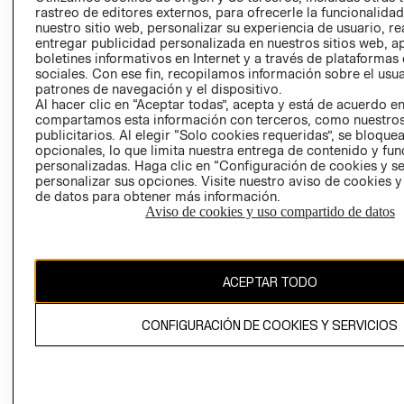
RELACIÓN CON
- RETIRO EN
rastreo de editores externos, para ofrecerle la funcionalid
nuestro sitio web, personalizar su experiencia de usuario, rea
INVERSIONISTAS
TIENDA
entregar publicidad personalizada en nuestros sitios web, a
POLÍTICA
TÉRMINOS Y
boletines informativos en Internet y a través de plataformas
EMPRESARIAL
CONDICIONE
sociales. Con ese fin, recopilamos información sobre el usua
patrones de navegación y el dispositivo.
AVISO DE
Al hacer clic en “Aceptar todas”, acepta y está de acuerdo e
PRIVACIDAD
compartamos esta información con terceros, como nuestros
publicitarios. Al elegir “Solo cookies requeridas”, se bloque
GIFT CARD
opcionales, lo que limita nuestra entrega de contenido y fu
personalizadas. Haga clic en “Configuración de cookies y se
AVISO DE
personalizar sus opciones. Visite nuestro aviso de cookies 
COOKIES
de datos para obtener más información.
Aviso de cookies y uso compartido de datos
ACEPTAR TODO
Uruguay ($U)
CONFIGURACIÓN DE COOKIES Y SERVICIOS
CAMBIAR REGIÓN