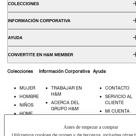
COLECCIONES
INFORMACIÓN CORPORATIVA
AYUDA
CONVERTITE EN H&M MEMBER
Colecciones
Información Corporativa
Ayuda
MUJER
TRABAJAR EN
CONTACTO
H&M
HOMBRE
SERVICIO AL
ACERCA DEL
CLIENTE
NIÑOS
GRUPO H&M
MI CUENTA
HOME
RESPONSABILIDAD
NUESTRAS
SOCIAL
TIENDAS
Antes de empezar a comprar
PRENSA
CLICK&COLL
Utilizamos cookies de origen y de terceros, incluidas otras 