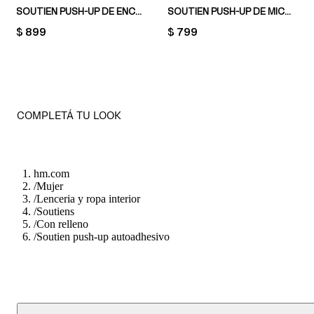
SOUTIEN PUSH-UP DE ENCAJE
SOUTIEN PUSH-UP DE MICROFIBRA
PRICE:
$ 899
PRICE:
$ 799
COMPLETÁ TU LOOK
hm.com
/
Mujer
/
Lenceria y ropa interior
/
Soutiens
/
Con relleno
/
Soutien push-up autoadhesivo