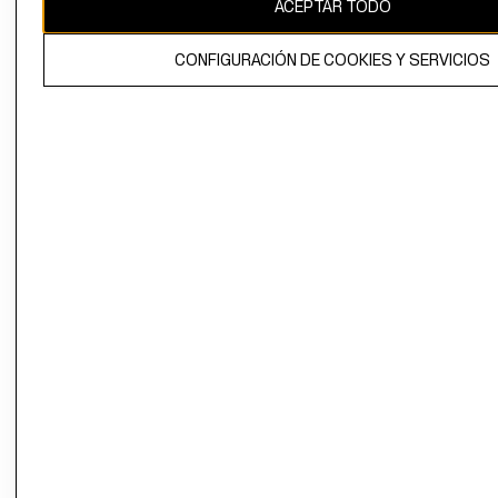
ACEPTAR TODO
CONFIGURACIÓN DE COOKIES Y SERVICIOS
El contenido de esta página web está protegido por copyright y es
propiedad de H&M Hennes & Mauritz AB.