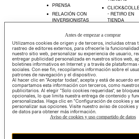
PRENSA
CLICK&COLL
RELACIÓN CON
- RETIRO EN
INVERSIONISTAS
TIENDA
POLÍTICA
TÉRMINOS Y
Antes de empezar a comprar
EMPRESARIAL
CONDICIONE
Utilizamos cookies de origen y de terceros, incluidas otras 
AVISO DE
rastreo de editores externos, para ofrecerle la funcionalid
PRIVACIDAD
nuestro sitio web, personalizar su experiencia de usuario, rea
GIFT CARD
entregar publicidad personalizada en nuestros sitios web, a
boletines informativos en Internet y a través de plataformas
AVISO DE
sociales. Con ese fin, recopilamos información sobre el usua
COOKIES
patrones de navegación y el dispositivo.
Al hacer clic en “Aceptar todas”, acepta y está de acuerdo e
compartamos esta información con terceros, como nuestros
publicitarios. Al elegir “Solo cookies requeridas”, se bloque
opcionales, lo que limita nuestra entrega de contenido y fu
personalizadas. Haga clic en “Configuración de cookies y se
personalizar sus opciones. Visite nuestro aviso de cookies 
de datos para obtener más información.
Uruguay ($U)
Aviso de cookies y uso compartido de datos
CAMBIAR REGIÓN