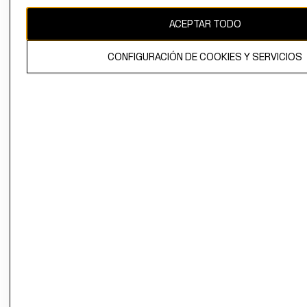
CAMBIAR REGIÓN
ACEPTAR TODO
CONFIGURACIÓN DE COOKIES Y SERVICIOS
El contenido de esta página web está protegido por copyright y es
propiedad de H&M Hennes & Mauritz AB.