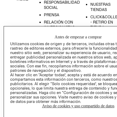
RESPONSABILIDAD
NUESTRAS
SOCIAL
TIENDAS
PRENSA
CLICK&COLL
RELACIÓN CON
- RETIRO EN
INVERSIONISTAS
TIENDA
POLÍTICA
TÉRMINOS Y
Antes de empezar a comprar
EMPRESARIAL
CONDICIONE
Utilizamos cookies de origen y de terceros, incluidas otras 
AVISO DE
rastreo de editores externos, para ofrecerle la funcionalid
PRIVACIDAD
nuestro sitio web, personalizar su experiencia de usuario, rea
entregar publicidad personalizada en nuestros sitios web, a
GIFT CARD
boletines informativos en Internet y a través de plataformas
sociales. Con ese fin, recopilamos información sobre el usua
AVISO DE
patrones de navegación y el dispositivo.
COOKIES
Al hacer clic en “Aceptar todas”, acepta y está de acuerdo e
compartamos esta información con terceros, como nuestros
publicitarios. Al elegir “Solo cookies requeridas”, se bloque
opcionales, lo que limita nuestra entrega de contenido y fu
personalizadas. Haga clic en “Configuración de cookies y se
personalizar sus opciones. Visite nuestro aviso de cookies 
de datos para obtener más información.
Aviso de cookies y uso compartido de datos
Uruguay ($U)