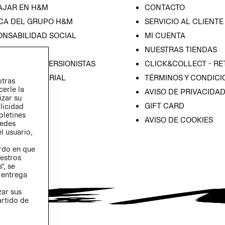
AJAR EN H&M
CONTACTO
CA DEL GRUPO H&M
SERVICIO AL CLIENTE
ONSABILIDAD SOCIAL
MI CUENTA
SA
NUESTRAS TIENDAS
IÓN CON INVERSIONISTAS
CLICK&COLLECT - RE
ICA EMPRESARIAL
TÉRMINOS Y CONDICI
otras
cerle la
AVISO DE PRIVACIDA
izar su
GIFT CARD
blicidad
oletines
AVISO DE COOKIES
redes
l usuario,
erdo en que
estros
”, se
 entrega
zar sus
artido de