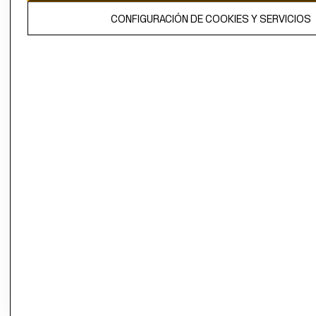
El contenido de esta página web está protegido por copyright y es
CONFIGURACIÓN DE COOKIES Y SERVICIOS
propiedad de H&M Hennes & Mauritz AB.