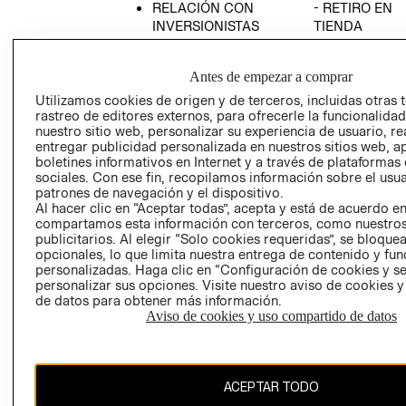
RELACIÓN CON
- RETIRO EN
INVERSIONISTAS
TIENDA
POLÍTICA
TÉRMINOS Y
EMPRESARIAL
CONDICIONE
Antes de empezar a comprar
AVISO DE
Utilizamos cookies de origen y de terceros, incluidas otras 
PRIVACIDAD
rastreo de editores externos, para ofrecerle la funcionalid
nuestro sitio web, personalizar su experiencia de usuario, rea
GIFT CARD
entregar publicidad personalizada en nuestros sitios web, a
boletines informativos en Internet y a través de plataformas
AVISO DE
sociales. Con ese fin, recopilamos información sobre el usua
COOKIES
patrones de navegación y el dispositivo.
Al hacer clic en “Aceptar todas”, acepta y está de acuerdo e
compartamos esta información con terceros, como nuestros
publicitarios. Al elegir “Solo cookies requeridas”, se bloque
opcionales, lo que limita nuestra entrega de contenido y fu
personalizadas. Haga clic en “Configuración de cookies y se
personalizar sus opciones. Visite nuestro aviso de cookies 
de datos para obtener más información.
Uruguay ($U)
Aviso de cookies y uso compartido de datos
CAMBIAR REGIÓN
ACEPTAR TODO