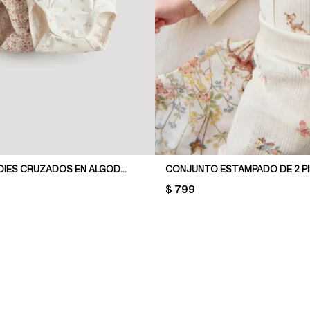
PACK DE 2 BODIES CRUZADOS EN ALGODÓN
PRICE:
$ 799