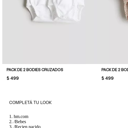
PACK DE 2 BODIES CRUZADOS
PRICE:
$ 499
PRICE:
$ 499
COMPLETÁ TU LOOK
hm.com
/
Bebes
/
Recien nacido