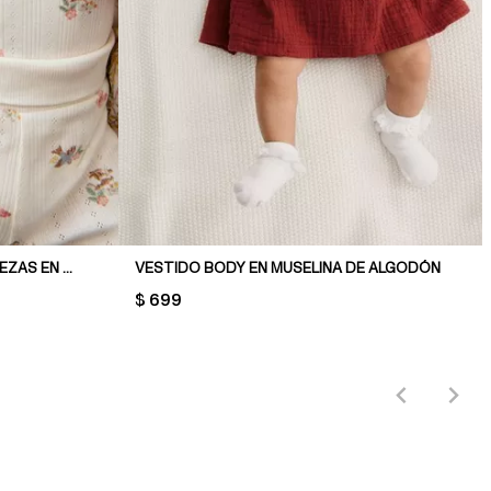
CONJUNTO ESTAMPADO DE 2 PIEZAS EN ALGODÓN
VESTIDO BODY EN MUSELINA DE ALGODÓN
PRICE:
$ 699