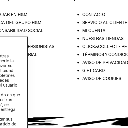
AJAR EN H&M
CONTACTO
CA DEL GRUPO H&M
SERVICIO AL CLIENTE
ONSABILIDAD SOCIAL
MI CUENTA
SA
NUESTRAS TIENDAS
IÓN CON INVERSIONISTAS
CLICK&COLLECT - RE
ICA EMPRESARIAL
TÉRMINOS Y CONDICI
otras
cerle la
AVISO DE PRIVACIDA
izar su
GIFT CARD
blicidad
oletines
AVISO DE COOKIES
redes
l usuario,
erdo en que
estros
”, se
 entrega
zar sus
artido de