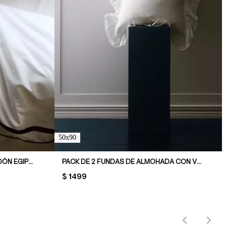
50x90
FUNDA DE ALMOHADA EN ALGODÓN EGIPCIO
PACK DE 2 FUNDAS DE ALMOHADA CON VOLADO
PRICE:
$ 1499