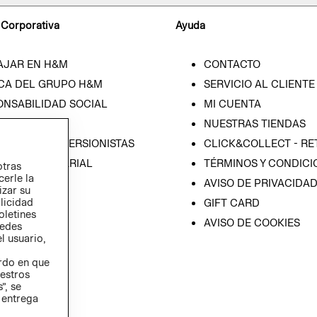
 Corporativa
Ayuda
AJAR EN H&M
CONTACTO
CA DEL GRUPO H&M
SERVICIO AL CLIENTE
ONSABILIDAD SOCIAL
MI CUENTA
SA
NUESTRAS TIENDAS
IÓN CON INVERSIONISTAS
CLICK&COLLECT - RE
ICA EMPRESARIAL
TÉRMINOS Y CONDICI
otras
cerle la
AVISO DE PRIVACIDA
izar su
blicidad
GIFT CARD
oletines
AVISO DE COOKIES
redes
l usuario,
erdo en que
estros
”, se
 entrega