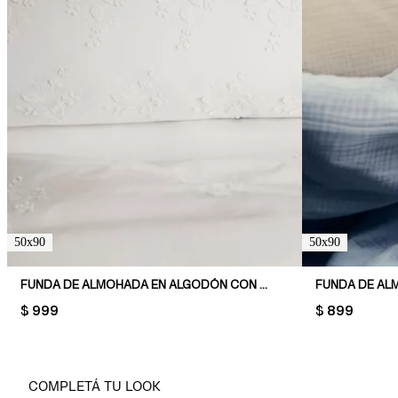
50x90
50x90
FUNDA DE ALMOHADA EN ALGODÓN CON DETALLES BORDADOS
PRICE:
$ 999
PRICE:
$ 899
COMPLETÁ TU LOOK