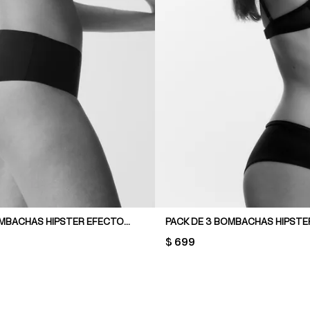
PACK DE 3 BOMBACHAS HIPSTER EFECTO INVISIBLE
PRICE:
$ 699