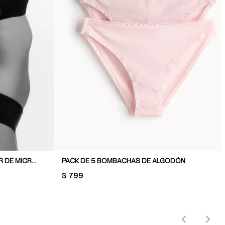
PACK DE 3 BOMBACHAS HIPSTER DE MICROFIBRA
PACK DE 5 BOMBACHAS DE ALGODÓN
PRICE:
$ 799