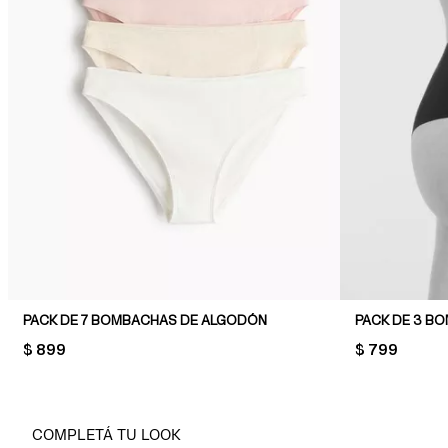
PACK DE 7 BOMBACHAS DE ALGODÓN
PRICE:
$ 899
PRICE:
$ 799
COMPLETÁ TU LOOK