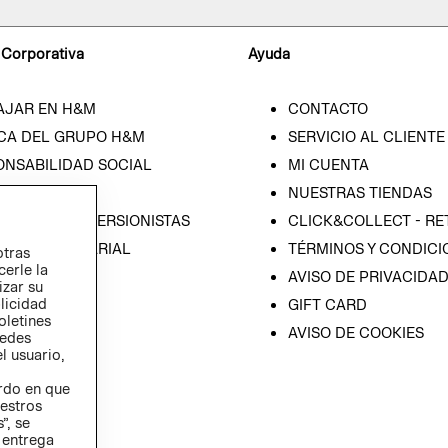
 Corporativa
Ayuda
AJAR EN H&M
CONTACTO
CA DEL GRUPO H&M
SERVICIO AL CLIENTE
ONSABILIDAD SOCIAL
MI CUENTA
SA
NUESTRAS TIENDAS
IÓN CON INVERSIONISTAS
CLICK&COLLECT - RE
ICA EMPRESARIAL
TÉRMINOS Y CONDICI
otras
cerle la
AVISO DE PRIVACIDA
izar su
blicidad
GIFT CARD
oletines
AVISO DE COOKIES
redes
l usuario,
erdo en que
estros
”, se
 entrega