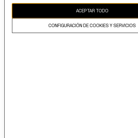
CAMBIAR REGIÓN
ACEPTAR TODO
CONFIGURACIÓN DE COOKIES Y SERVICIOS
El contenido de esta página web está protegido por copyright y es
propiedad de H&M Hennes & Mauritz AB.