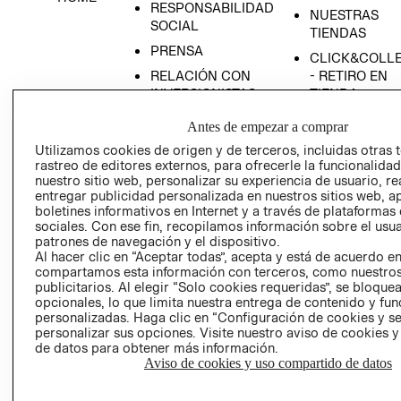
RESPONSABILIDAD
NUESTRAS
SOCIAL
TIENDAS
PRENSA
CLICK&COLL
RELACIÓN CON
- RETIRO EN
INVERSIONISTAS
TIENDA
POLÍTICA
TÉRMINOS Y
Antes de empezar a comprar
EMPRESARIAL
CONDICIONE
Utilizamos cookies de origen y de terceros, incluidas otras 
AVISO DE
rastreo de editores externos, para ofrecerle la funcionalid
PRIVACIDAD
nuestro sitio web, personalizar su experiencia de usuario, rea
entregar publicidad personalizada en nuestros sitios web, a
GIFT CARD
boletines informativos en Internet y a través de plataformas
sociales. Con ese fin, recopilamos información sobre el usua
AVISO DE
patrones de navegación y el dispositivo.
COOKIES
Al hacer clic en “Aceptar todas”, acepta y está de acuerdo e
compartamos esta información con terceros, como nuestros
publicitarios. Al elegir “Solo cookies requeridas”, se bloque
opcionales, lo que limita nuestra entrega de contenido y fu
personalizadas. Haga clic en “Configuración de cookies y se
personalizar sus opciones. Visite nuestro aviso de cookies 
de datos para obtener más información.
Aviso de cookies y uso compartido de datos
Uruguay ($U)