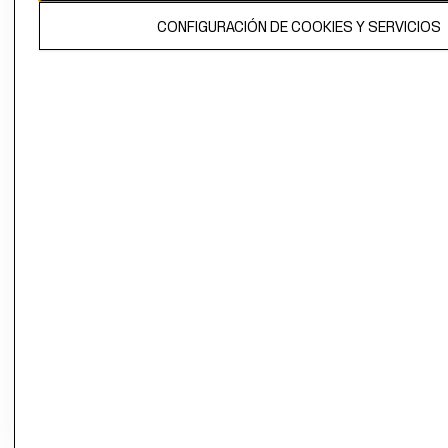
El contenido de esta página web está protegido por copyright y es
CONFIGURACIÓN DE COOKIES Y SERVICIOS
propiedad de H&M Hennes & Mauritz AB.