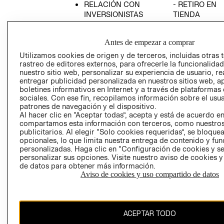
RELACIÓN CON
- RETIRO EN
INVERSIONISTAS
TIENDA
POLÍTICA
TÉRMINOS Y
EMPRESARIAL
CONDICIONE
Antes de empezar a comprar
AVISO DE
Utilizamos cookies de origen y de terceros, incluidas otras 
PRIVACIDAD
rastreo de editores externos, para ofrecerle la funcionalid
nuestro sitio web, personalizar su experiencia de usuario, rea
GIFT CARD
entregar publicidad personalizada en nuestros sitios web, a
boletines informativos en Internet y a través de plataformas
AVISO DE
sociales. Con ese fin, recopilamos información sobre el usua
COOKIES
patrones de navegación y el dispositivo.
Al hacer clic en “Aceptar todas”, acepta y está de acuerdo e
compartamos esta información con terceros, como nuestros
publicitarios. Al elegir “Solo cookies requeridas”, se bloque
opcionales, lo que limita nuestra entrega de contenido y fu
personalizadas. Haga clic en “Configuración de cookies y se
personalizar sus opciones. Visite nuestro aviso de cookies 
de datos para obtener más información.
Uruguay ($U)
Aviso de cookies y uso compartido de datos
CAMBIAR REGIÓN
ACEPTAR TODO