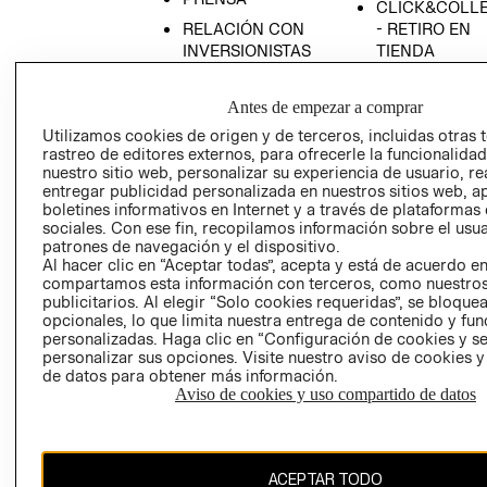
CLICK&COLL
RELACIÓN CON
- RETIRO EN
INVERSIONISTAS
TIENDA
POLÍTICA
TÉRMINOS Y
EMPRESARIAL
CONDICIONE
Antes de empezar a comprar
AVISO DE
Utilizamos cookies de origen y de terceros, incluidas otras 
rastreo de editores externos, para ofrecerle la funcionalid
PRIVACIDAD
nuestro sitio web, personalizar su experiencia de usuario, rea
GIFT CARD
entregar publicidad personalizada en nuestros sitios web, a
boletines informativos en Internet y a través de plataformas
AVISO DE
sociales. Con ese fin, recopilamos información sobre el usua
COOKIES
patrones de navegación y el dispositivo.
Al hacer clic en “Aceptar todas”, acepta y está de acuerdo e
compartamos esta información con terceros, como nuestros
publicitarios. Al elegir “Solo cookies requeridas”, se bloque
opcionales, lo que limita nuestra entrega de contenido y fu
personalizadas. Haga clic en “Configuración de cookies y se
personalizar sus opciones. Visite nuestro aviso de cookies 
de datos para obtener más información.
Uruguay ($U)
Aviso de cookies y uso compartido de datos
CAMBIAR REGIÓN
ACEPTAR TODO