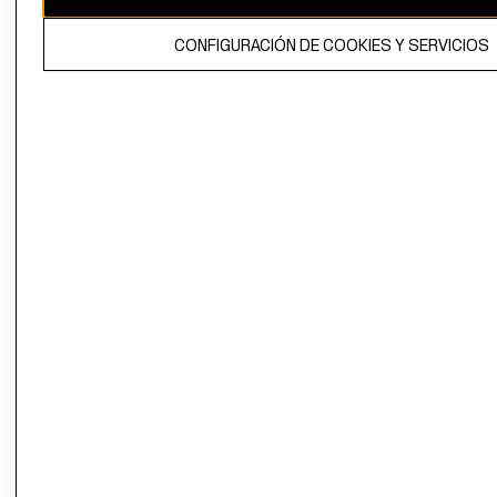
El contenido de esta página web está protegido por copyright y es
CONFIGURACIÓN DE COOKIES Y SERVICIOS
propiedad de H&M Hennes & Mauritz AB.