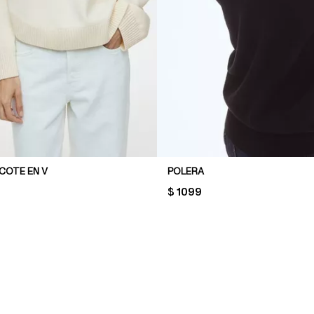
COTE EN V
POLERA
PRICE:
$ 1099