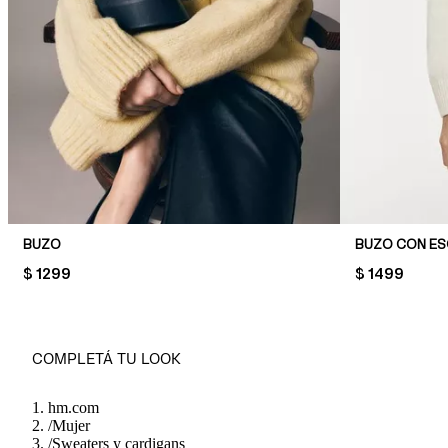
BUZO
BUZO CON ES
PRICE:
$ 1299
PRICE:
$ 1499
COMPLETÁ TU LOOK
hm.com
/
Mujer
/
Sweaters y cardigans