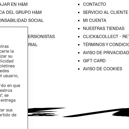
AJAR EN H&M
CONTACTO
CA DEL GRUPO H&M
SERVICIO AL CLIENTE
ONSABILIDAD SOCIAL
MI CUENTA
SA
NUESTRAS TIENDAS
IÓN CON INVERSIONISTAS
CLICK&COLLECT - RE
ICA EMPRESARIAL
TÉRMINOS Y CONDICI
otras
cerle la
AVISO DE PRIVACIDA
izar su
GIFT CARD
blicidad
oletines
AVISO DE COOKIES
redes
l usuario,
erdo en que
estros
”, se
 entrega
zar sus
artido de