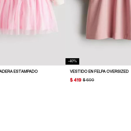
-
40
%
DADERA ESTAMPADO
VESTIDO EN FELPA OVERSIZED
PRICE:
$ 419
ORIGINAL PRICE:
$ 699