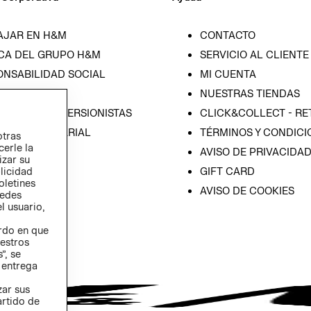
AJAR EN H&M
CONTACTO
CA DEL GRUPO H&M
SERVICIO AL CLIENTE
ONSABILIDAD SOCIAL
MI CUENTA
SA
NUESTRAS TIENDAS
IÓN CON INVERSIONISTAS
CLICK&COLLECT - RE
ICA EMPRESARIAL
TÉRMINOS Y CONDICI
otras
cerle la
AVISO DE PRIVACIDA
izar su
GIFT CARD
blicidad
oletines
AVISO DE COOKIES
redes
l usuario,
erdo en que
estros
”, se
 entrega
zar sus
artido de