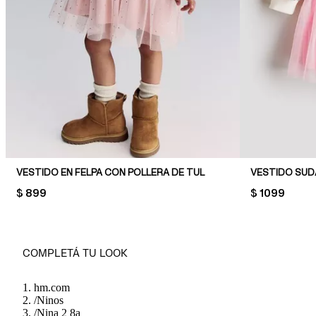
VESTIDO EN FELPA CON POLLERA DE TUL
VESTIDO SU
PRICE:
$ 899
PRICE:
$ 1099
COMPLETÁ TU LOOK
hm.com
/
Ninos
/
Nina 2 8a