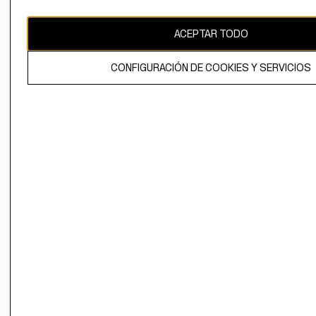
CAMBIAR REGIÓN
ACEPTAR TODO
CONFIGURACIÓN DE COOKIES Y SERVICIOS
El contenido de esta página web está protegido por copyright y es
propiedad de H&M Hennes & Mauritz AB.