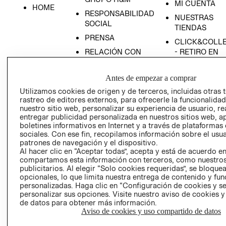
MI CUENTA
HOME
RESPONSABILIDAD
NUESTRAS
SOCIAL
TIENDAS
PRENSA
CLICK&COLL
RELACIÓN CON
- RETIRO EN
INVERSIONISTAS
TIENDA
POLÍTICA
TÉRMINOS Y
Antes de empezar a comprar
EMPRESARIAL
CONDICIONE
Utilizamos cookies de origen y de terceros, incluidas otras 
rastreo de editores externos, para ofrecerle la funcionalid
AVISO DE
nuestro sitio web, personalizar su experiencia de usuario, rea
PRIVACIDAD
entregar publicidad personalizada en nuestros sitios web, a
GIFT CARD
boletines informativos en Internet y a través de plataformas
sociales. Con ese fin, recopilamos información sobre el usua
AVISO DE
patrones de navegación y el dispositivo.
COOKIES
Al hacer clic en “Aceptar todas”, acepta y está de acuerdo e
compartamos esta información con terceros, como nuestros
publicitarios. Al elegir “Solo cookies requeridas”, se bloque
opcionales, lo que limita nuestra entrega de contenido y fu
personalizadas. Haga clic en “Configuración de cookies y se
personalizar sus opciones. Visite nuestro aviso de cookies 
de datos para obtener más información.
Aviso de cookies y uso compartido de datos
Uruguay ($U)