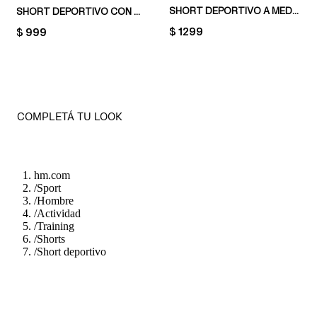
SHORT DEPORTIVO A MEDIA PIERNA CON DRYMOVE™
SHORT DEPORTIVO CON DRYMOVE™
PRICE:
$ 1299
PRICE:
$ 999
COMPLETÁ TU LOOK
hm.com
/
Sport
/
Hombre
/
Actividad
/
Training
/
Shorts
/
Short deportivo