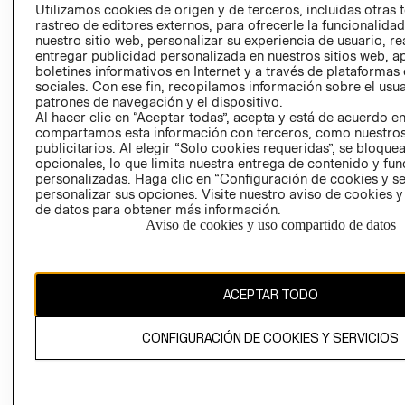
PRENSA
Utilizamos cookies de origen y de terceros, incluidas otras 
CLICK&COLL
rastreo de editores externos, para ofrecerle la funcionalid
RELACIÓN CON
- RETIRO EN
nuestro sitio web, personalizar su experiencia de usuario, rea
INVERSIONISTAS
TIENDA
entregar publicidad personalizada en nuestros sitios web, a
boletines informativos en Internet y a través de plataformas
POLÍTICA
TÉRMINOS Y
sociales. Con ese fin, recopilamos información sobre el usua
EMPRESARIAL
CONDICIONE
patrones de navegación y el dispositivo.
AVISO DE
Al hacer clic en “Aceptar todas”, acepta y está de acuerdo e
compartamos esta información con terceros, como nuestros
PRIVACIDAD
publicitarios. Al elegir “Solo cookies requeridas”, se bloque
GIFT CARD
opcionales, lo que limita nuestra entrega de contenido y fu
personalizadas. Haga clic en “Configuración de cookies y se
AVISO DE
personalizar sus opciones. Visite nuestro aviso de cookies 
COOKIES
de datos para obtener más información.
Aviso de cookies y uso compartido de datos
ACEPTAR TODO
Uruguay ($U)
CONFIGURACIÓN DE COOKIES Y SERVICIOS
CAMBIAR REGIÓN