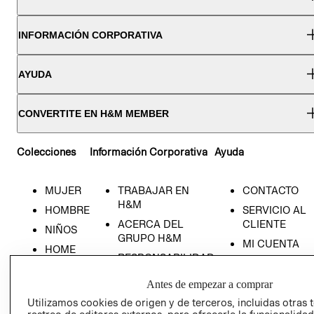
INFORMACIÓN CORPORATIVA
AYUDA
CONVERTITE EN H&M MEMBER
Colecciones
Información Corporativa
Ayuda
MUJER
TRABAJAR EN
CONTACTO
H&M
HOMBRE
SERVICIO AL
ACERCA DEL
CLIENTE
NIÑOS
GRUPO H&M
MI CUENTA
HOME
RESPONSABILIDAD
NUESTRAS
SOCIAL
TIENDAS
Antes de empezar a comprar
PRENSA
CLICK&COLL
Utilizamos cookies de origen y de terceros, incluidas otras 
RELACIÓN CON
- RETIRO EN