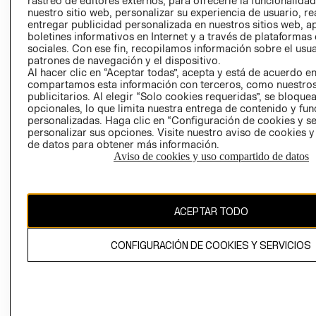
rastreo de editores externos, para ofrecerle la funcionalid
INVERSIONISTAS
TIENDA
nuestro sitio web, personalizar su experiencia de usuario, rea
entregar publicidad personalizada en nuestros sitios web, a
POLÍTICA
TÉRMINOS Y
boletines informativos en Internet y a través de plataformas
EMPRESARIAL
CONDICIONE
sociales. Con ese fin, recopilamos información sobre el usua
patrones de navegación y el dispositivo.
AVISO DE
Al hacer clic en “Aceptar todas”, acepta y está de acuerdo e
PRIVACIDAD
compartamos esta información con terceros, como nuestros
publicitarios. Al elegir “Solo cookies requeridas”, se bloque
GIFT CARD
opcionales, lo que limita nuestra entrega de contenido y fu
AVISO DE
personalizadas. Haga clic en “Configuración de cookies y se
COOKIES
personalizar sus opciones. Visite nuestro aviso de cookies 
de datos para obtener más información.
Aviso de cookies y uso compartido de datos
ACEPTAR TODO
Uruguay ($U)
CONFIGURACIÓN DE COOKIES Y SERVICIOS
CAMBIAR REGIÓN