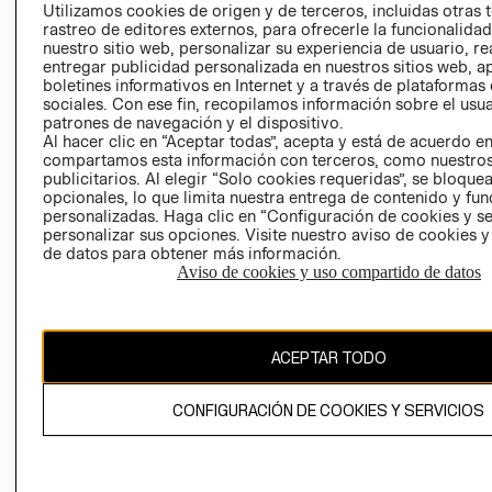
PRENSA
Utilizamos cookies de origen y de terceros, incluidas otras 
CLICK&COLL
rastreo de editores externos, para ofrecerle la funcionalid
RELACIÓN CON
- RETIRO EN
nuestro sitio web, personalizar su experiencia de usuario, rea
INVERSIONISTAS
TIENDA
entregar publicidad personalizada en nuestros sitios web, a
boletines informativos en Internet y a través de plataformas
POLÍTICA
TÉRMINOS Y
sociales. Con ese fin, recopilamos información sobre el usua
EMPRESARIAL
CONDICIONE
patrones de navegación y el dispositivo.
AVISO DE
Al hacer clic en “Aceptar todas”, acepta y está de acuerdo e
compartamos esta información con terceros, como nuestros
PRIVACIDAD
publicitarios. Al elegir “Solo cookies requeridas”, se bloque
GIFT CARD
opcionales, lo que limita nuestra entrega de contenido y fu
personalizadas. Haga clic en “Configuración de cookies y se
AVISO DE
personalizar sus opciones. Visite nuestro aviso de cookies 
COOKIES
de datos para obtener más información.
Aviso de cookies y uso compartido de datos
ACEPTAR TODO
Uruguay ($U)
CONFIGURACIÓN DE COOKIES Y SERVICIOS
CAMBIAR REGIÓN