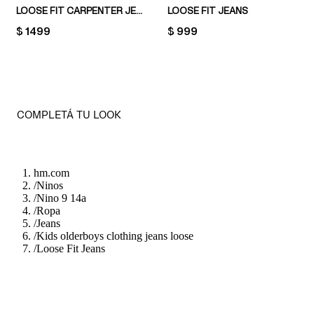
LOOSE FIT CARPENTER JEANS
LOOSE FIT JEANS
PRICE:
$ 1499
PRICE:
$ 999
COMPLETÁ TU LOOK
hm.com
/
Ninos
/
Nino 9 14a
/
Ropa
/
Jeans
/
Kids olderboys clothing jeans loose
/
Loose Fit Jeans