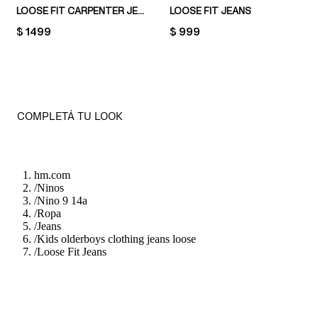
LOOSE FIT CARPENTER JEANS
LOOSE FIT JEANS
PRICE:
$ 1499
PRICE:
$ 999
COMPLETÁ TU LOOK
hm.com
/
Ninos
/
Nino 9 14a
/
Ropa
/
Jeans
/
Kids olderboys clothing jeans loose
/
Loose Fit Jeans