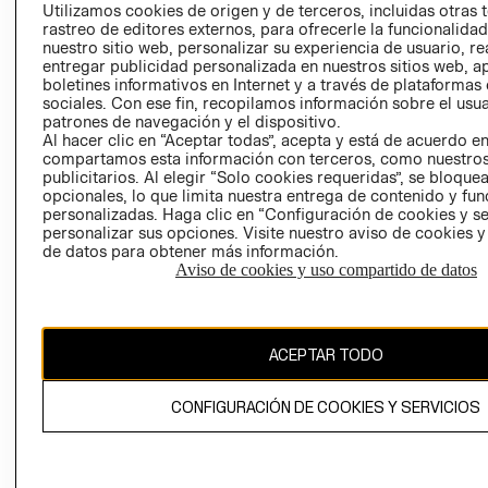
PRENSA
Utilizamos cookies de origen y de terceros, incluidas otras 
CLICK&COLL
rastreo de editores externos, para ofrecerle la funcionalid
RELACIÓN CON
- RETIRO EN
nuestro sitio web, personalizar su experiencia de usuario, rea
INVERSIONISTAS
TIENDA
entregar publicidad personalizada en nuestros sitios web, a
boletines informativos en Internet y a través de plataformas
POLÍTICA
TÉRMINOS Y
sociales. Con ese fin, recopilamos información sobre el usua
EMPRESARIAL
CONDICIONE
patrones de navegación y el dispositivo.
AVISO DE
Al hacer clic en “Aceptar todas”, acepta y está de acuerdo e
compartamos esta información con terceros, como nuestros
PRIVACIDAD
publicitarios. Al elegir “Solo cookies requeridas”, se bloque
GIFT CARD
opcionales, lo que limita nuestra entrega de contenido y fu
personalizadas. Haga clic en “Configuración de cookies y se
AVISO DE
personalizar sus opciones. Visite nuestro aviso de cookies 
COOKIES
de datos para obtener más información.
Aviso de cookies y uso compartido de datos
ACEPTAR TODO
Uruguay ($U)
CONFIGURACIÓN DE COOKIES Y SERVICIOS
CAMBIAR REGIÓN