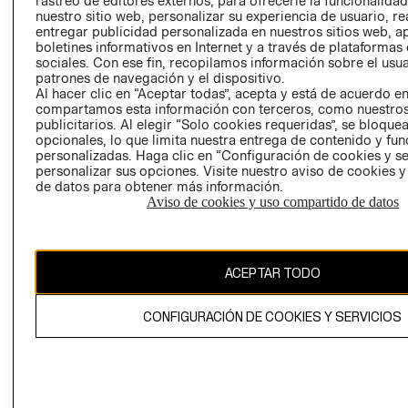
rastreo de editores externos, para ofrecerle la funcionalid
INVERSIONISTAS
TIENDA
nuestro sitio web, personalizar su experiencia de usuario, rea
entregar publicidad personalizada en nuestros sitios web, a
POLÍTICA
TÉRMINOS Y
boletines informativos en Internet y a través de plataformas
EMPRESARIAL
CONDICIONE
sociales. Con ese fin, recopilamos información sobre el usua
patrones de navegación y el dispositivo.
AVISO DE
Al hacer clic en “Aceptar todas”, acepta y está de acuerdo e
PRIVACIDAD
compartamos esta información con terceros, como nuestros
publicitarios. Al elegir “Solo cookies requeridas”, se bloque
GIFT CARD
opcionales, lo que limita nuestra entrega de contenido y fu
AVISO DE
personalizadas. Haga clic en “Configuración de cookies y se
COOKIES
personalizar sus opciones. Visite nuestro aviso de cookies 
de datos para obtener más información.
Aviso de cookies y uso compartido de datos
ACEPTAR TODO
Uruguay ($U)
CONFIGURACIÓN DE COOKIES Y SERVICIOS
CAMBIAR REGIÓN