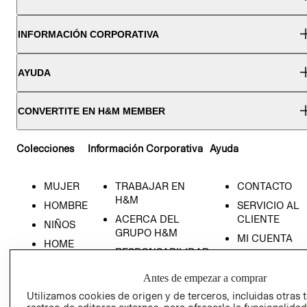
INFORMACIÓN CORPORATIVA
AYUDA
CONVERTITE EN H&M MEMBER
Colecciones
Información Corporativa
Ayuda
MUJER
TRABAJAR EN
CONTACTO
H&M
HOMBRE
SERVICIO AL
ACERCA DEL
CLIENTE
NIÑOS
GRUPO H&M
MI CUENTA
HOME
RESPONSABILIDAD
NUESTRAS
SOCIAL
TIENDAS
Antes de empezar a comprar
PRENSA
CLICK&COLL
Utilizamos cookies de origen y de terceros, incluidas otras 
RELACIÓN CON
- RETIRO EN