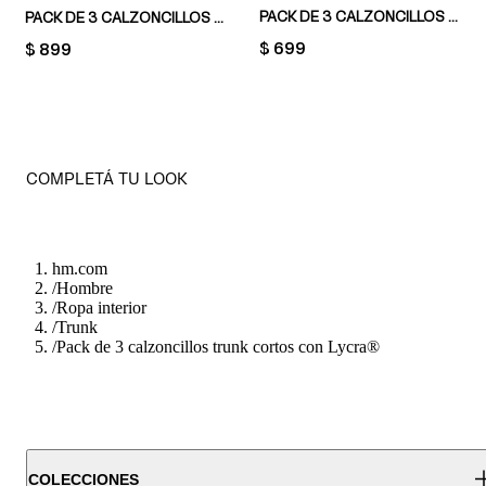
PACK DE 3 CALZONCILLOS TRUNK CORTOS DE ALGODÓN
PACK DE 3 CALZONCILLOS TRUNK CON LYCRA®
PRICE:
$ 699
PRICE:
$ 899
COMPLETÁ TU LOOK
hm.com
/
Hombre
/
Ropa interior
/
Trunk
/
Pack de 3 calzoncillos trunk cortos con Lycra®
COLECCIONES