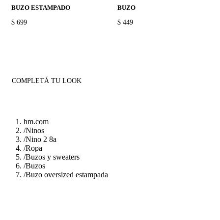
BUZO ESTAMPADO
BUZO
PRICE:
$ 699
PRICE:
$ 449
COMPLETÁ TU LOOK
hm.com
/
Ninos
/
Nino 2 8a
/
Ropa
/
Buzos y sweaters
/
Buzos
/
Buzo oversized estampada