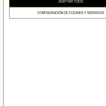
ACEPTAR TODO
CONFIGURACIÓN DE COOKIES Y SERVICIOS
El contenido de esta página web está protegido por copyright y es
propiedad de H&M Hennes & Mauritz AB.