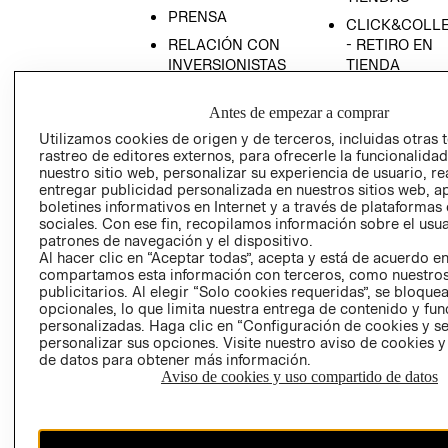
PRENSA
CLICK&COLL
RELACIÓN CON
- RETIRO EN
INVERSIONISTAS
TIENDA
POLÍTICA
TÉRMINOS Y
Antes de empezar a comprar
EMPRESARIAL
CONDICIONE
Utilizamos cookies de origen y de terceros, incluidas otras 
AVISO DE
rastreo de editores externos, para ofrecerle la funcionalid
PRIVACIDAD
nuestro sitio web, personalizar su experiencia de usuario, rea
GIFT CARD
entregar publicidad personalizada en nuestros sitios web, a
boletines informativos en Internet y a través de plataformas
AVISO DE
sociales. Con ese fin, recopilamos información sobre el usua
COOKIES
patrones de navegación y el dispositivo.
Al hacer clic en “Aceptar todas”, acepta y está de acuerdo e
compartamos esta información con terceros, como nuestros
publicitarios. Al elegir “Solo cookies requeridas”, se bloque
opcionales, lo que limita nuestra entrega de contenido y fu
personalizadas. Haga clic en “Configuración de cookies y se
personalizar sus opciones. Visite nuestro aviso de cookies 
de datos para obtener más información.
Uruguay ($U)
Aviso de cookies y uso compartido de datos
CAMBIAR REGIÓN