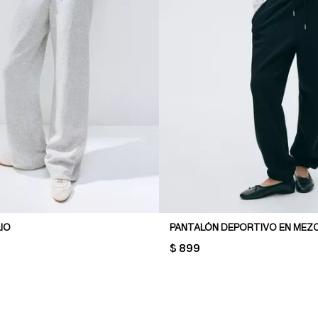
IO
PRICE:
$ 899