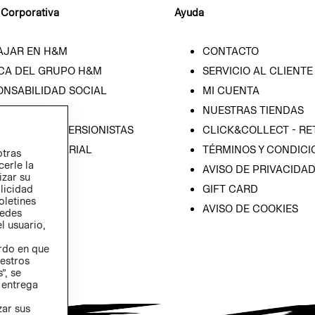
 Corporativa
Ayuda
AJAR EN H&M
CONTACTO
CA DEL GRUPO H&M
SERVICIO AL CLIENTE
ONSABILIDAD SOCIAL
MI CUENTA
SA
NUESTRAS TIENDAS
IÓN CON INVERSIONISTAS
CLICK&COLLECT - RE
ICA EMPRESARIAL
TÉRMINOS Y CONDICI
otras
cerle la
AVISO DE PRIVACIDA
izar su
blicidad
GIFT CARD
oletines
AVISO DE COOKIES
redes
l usuario,
erdo en que
estros
”, se
 entrega
zar sus