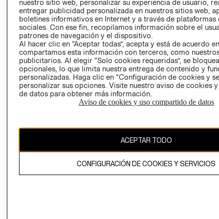
nuestro sitio web, personalizar su experiencia de usuario, rea
entregar publicidad personalizada en nuestros sitios web, a
POLÍTICA
TÉRMINOS Y
boletines informativos en Internet y a través de plataformas
EMPRESARIAL
CONDICIONE
sociales. Con ese fin, recopilamos información sobre el usua
patrones de navegación y el dispositivo.
AVISO DE
Al hacer clic en “Aceptar todas”, acepta y está de acuerdo e
PRIVACIDAD
compartamos esta información con terceros, como nuestros
GIFT CARD
publicitarios. Al elegir “Solo cookies requeridas”, se bloque
opcionales, lo que limita nuestra entrega de contenido y fu
AVISO DE
personalizadas. Haga clic en “Configuración de cookies y se
COOKIES
personalizar sus opciones. Visite nuestro aviso de cookies 
de datos para obtener más información.
Aviso de cookies y uso compartido de datos
ACEPTAR TODO
Uruguay ($U)
CONFIGURACIÓN DE COOKIES Y SERVICIOS
CAMBIAR REGIÓN
El contenido de esta página web está protegido por copyright y es