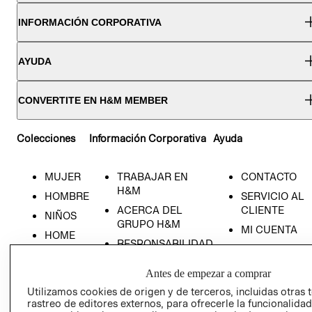
INFORMACIÓN CORPORATIVA
AYUDA
CONVERTITE EN H&M MEMBER
Colecciones
Información Corporativa
Ayuda
MUJER
TRABAJAR EN
CONTACTO
H&M
HOMBRE
SERVICIO AL
ACERCA DEL
CLIENTE
NIÑOS
GRUPO H&M
MI CUENTA
HOME
RESPONSABILIDAD
NUESTRAS
SOCIAL
TIENDAS
Antes de empezar a comprar
PRENSA
CLICK&COLL
Utilizamos cookies de origen y de terceros, incluidas otras 
RELACIÓN CON
- RETIRO EN
rastreo de editores externos, para ofrecerle la funcionalid
INVERSIONISTAS
TIENDA