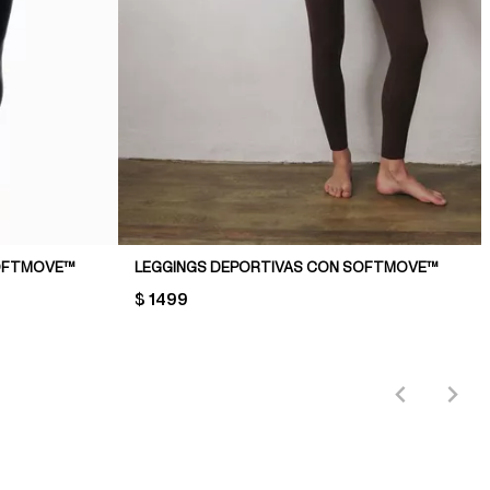
SOFTMOVE™
LEGGINGS DEPORTIVAS CON SOFTMOVE™
PRICE:
$ 1499