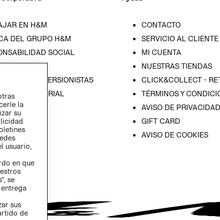
AJAR EN H&M
CONTACTO
CA DEL GRUPO H&M
SERVICIO AL CLIENTE
ONSABILIDAD SOCIAL
MI CUENTA
SA
NUESTRAS TIENDAS
IÓN CON INVERSIONISTAS
CLICK&COLLECT - RE
ICA EMPRESARIAL
TÉRMINOS Y CONDICI
otras
cerle la
AVISO DE PRIVACIDA
izar su
GIFT CARD
blicidad
oletines
AVISO DE COOKIES
redes
l usuario,
erdo en que
estros
”, se
 entrega
zar sus
artido de