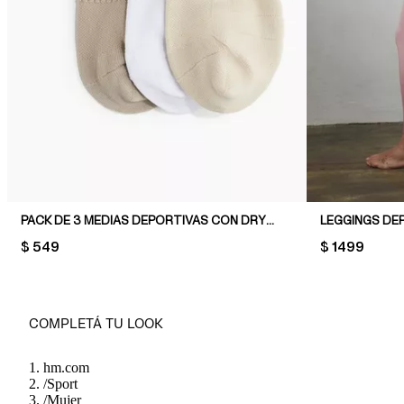
PACK DE 3 MEDIAS DEPORTIVAS CON DRYMOVE™
LEGGINGS DE
PRICE:
$ 549
PRICE:
$ 1499
COMPLETÁ TU LOOK
hm.com
/
Sport
/
Mujer