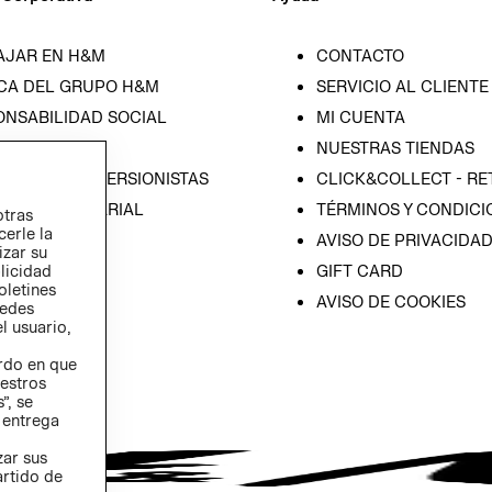
AJAR EN H&M
CONTACTO
CA DEL GRUPO H&M
SERVICIO AL CLIENTE
ONSABILIDAD SOCIAL
MI CUENTA
SA
NUESTRAS TIENDAS
IÓN CON INVERSIONISTAS
CLICK&COLLECT - RE
ICA EMPRESARIAL
TÉRMINOS Y CONDICI
otras
cerle la
AVISO DE PRIVACIDA
izar su
GIFT CARD
blicidad
oletines
AVISO DE COOKIES
redes
l usuario,
erdo en que
estros
”, se
 entrega
zar sus
artido de