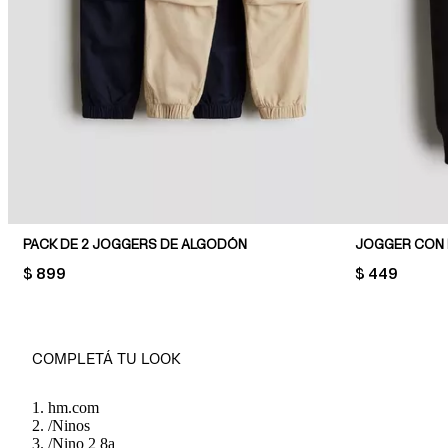
PACK DE 2 JOGGERS DE ALGODÓN
JOGGER CON 
PRICE:
$ 899
PRICE:
$ 449
COMPLETÁ TU LOOK
hm.com
/
Ninos
/
Nino 2 8a