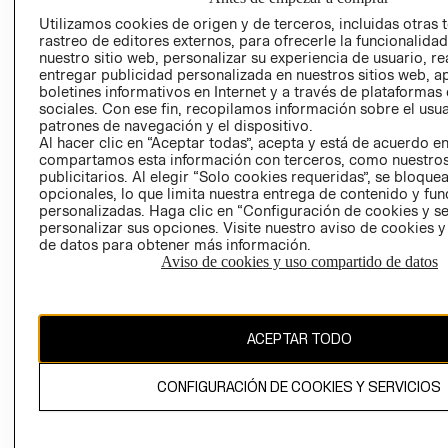
TIENDAS
PRENSA
Utilizamos cookies de origen y de terceros, incluidas otras 
CLICK&COLL
rastreo de editores externos, para ofrecerle la funcionalid
RELACIÓN CON
- RETIRO EN
nuestro sitio web, personalizar su experiencia de usuario, rea
INVERSIONISTAS
TIENDA
entregar publicidad personalizada en nuestros sitios web, a
boletines informativos en Internet y a través de plataformas
POLÍTICA
TÉRMINOS Y
sociales. Con ese fin, recopilamos información sobre el usua
EMPRESARIAL
CONDICIONE
patrones de navegación y el dispositivo.
Al hacer clic en “Aceptar todas”, acepta y está de acuerdo e
AVISO DE
compartamos esta información con terceros, como nuestros
PRIVACIDAD
publicitarios. Al elegir “Solo cookies requeridas”, se bloque
opcionales, lo que limita nuestra entrega de contenido y fu
GIFT CARD
personalizadas. Haga clic en “Configuración de cookies y se
AVISO DE
personalizar sus opciones. Visite nuestro aviso de cookies 
COOKIES
de datos para obtener más información.
Aviso de cookies y uso compartido de datos
ACEPTAR TODO
Uruguay ($U)
CONFIGURACIÓN DE COOKIES Y SERVICIOS
CAMBIAR REGIÓN