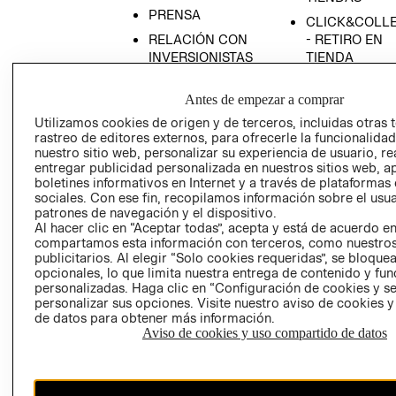
PRENSA
CLICK&COLL
RELACIÓN CON
- RETIRO EN
INVERSIONISTAS
TIENDA
POLÍTICA
TÉRMINOS Y
Antes de empezar a comprar
EMPRESARIAL
CONDICIONE
Utilizamos cookies de origen y de terceros, incluidas otras 
AVISO DE
rastreo de editores externos, para ofrecerle la funcionalid
PRIVACIDAD
nuestro sitio web, personalizar su experiencia de usuario, rea
GIFT CARD
entregar publicidad personalizada en nuestros sitios web, a
boletines informativos en Internet y a través de plataformas
AVISO DE
sociales. Con ese fin, recopilamos información sobre el usua
COOKIES
patrones de navegación y el dispositivo.
Al hacer clic en “Aceptar todas”, acepta y está de acuerdo e
compartamos esta información con terceros, como nuestros
publicitarios. Al elegir “Solo cookies requeridas”, se bloque
opcionales, lo que limita nuestra entrega de contenido y fu
personalizadas. Haga clic en “Configuración de cookies y se
personalizar sus opciones. Visite nuestro aviso de cookies 
de datos para obtener más información.
Uruguay ($U)
Aviso de cookies y uso compartido de datos
CAMBIAR REGIÓN