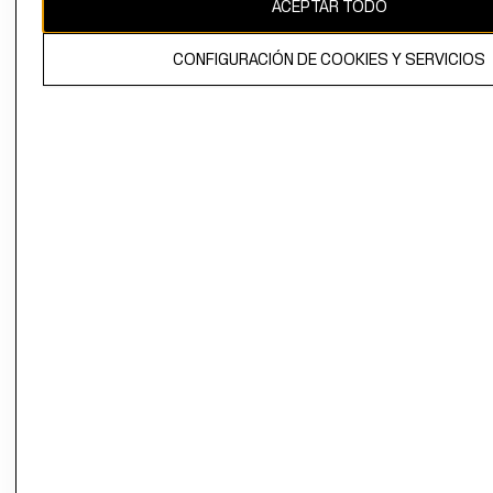
ACEPTAR TODO
CONFIGURACIÓN DE COOKIES Y SERVICIOS
El contenido de esta página web está protegido por copyright y es
propiedad de H&M Hennes & Mauritz AB.