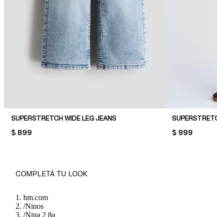
SUPERSTRETCH WIDE LEG JEANS
SUPERSTRETC
PRICE:
$ 899
PRICE:
$ 999
COMPLETÁ TU LOOK
hm.com
/
Ninos
/
Nina 2 8a