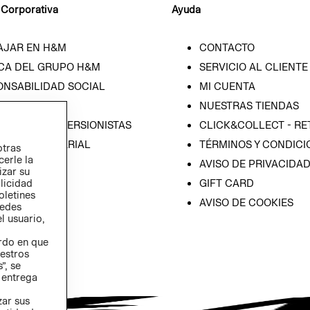
 Corporativa
Ayuda
AJAR EN H&M
CONTACTO
CA DEL GRUPO H&M
SERVICIO AL CLIENTE
ONSABILIDAD SOCIAL
MI CUENTA
SA
NUESTRAS TIENDAS
IÓN CON INVERSIONISTAS
CLICK&COLLECT - RE
ICA EMPRESARIAL
TÉRMINOS Y CONDICI
otras
cerle la
AVISO DE PRIVACIDA
izar su
blicidad
GIFT CARD
oletines
AVISO DE COOKIES
redes
l usuario,
erdo en que
estros
”, se
 entrega
zar sus