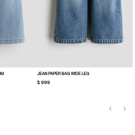
IM
JEAN PAPER BAG WIDE LEG
PRICE:
$ 999