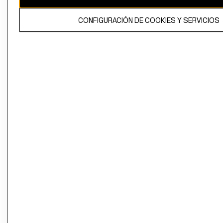
El contenido de esta página web está protegido por copyright y es
CONFIGURACIÓN DE COOKIES Y SERVICIOS
propiedad de H&M Hennes & Mauritz AB.