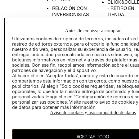
CLICK&COLL
RELACIÓN CON
- RETIRO EN
INVERSIONISTAS
TIENDA
POLÍTICA
TÉRMINOS Y
EMPRESARIAL
CONDICIONE
Antes de empezar a comprar
AVISO DE
Utilizamos cookies de origen y de terceros, incluidas otras 
rastreo de editores externos, para ofrecerle la funcionalid
PRIVACIDAD
nuestro sitio web, personalizar su experiencia de usuario, rea
GIFT CARD
entregar publicidad personalizada en nuestros sitios web, a
boletines informativos en Internet y a través de plataformas
AVISO DE
sociales. Con ese fin, recopilamos información sobre el usua
COOKIES
patrones de navegación y el dispositivo.
Al hacer clic en “Aceptar todas”, acepta y está de acuerdo e
compartamos esta información con terceros, como nuestros
publicitarios. Al elegir “Solo cookies requeridas”, se bloque
opcionales, lo que limita nuestra entrega de contenido y fu
personalizadas. Haga clic en “Configuración de cookies y se
personalizar sus opciones. Visite nuestro aviso de cookies 
de datos para obtener más información.
Uruguay ($U)
Aviso de cookies y uso compartido de datos
CAMBIAR REGIÓN
ACEPTAR TODO