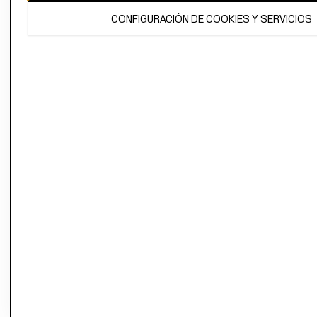
El contenido de esta página web está protegido por copyright y es
CONFIGURACIÓN DE COOKIES Y SERVICIOS
propiedad de H&M Hennes & Mauritz AB.