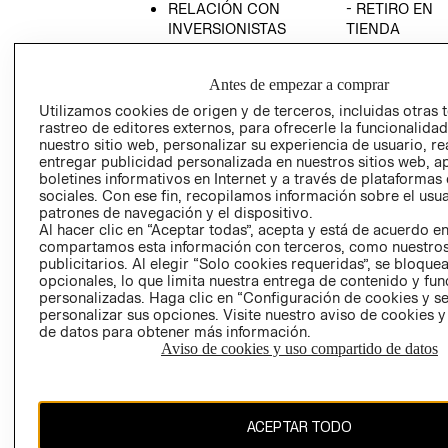
RELACIÓN CON
- RETIRO EN
INVERSIONISTAS
TIENDA
POLÍTICA
TÉRMINOS Y
EMPRESARIAL
CONDICIONE
Antes de empezar a comprar
AVISO DE
Utilizamos cookies de origen y de terceros, incluidas otras 
PRIVACIDAD
rastreo de editores externos, para ofrecerle la funcionalid
nuestro sitio web, personalizar su experiencia de usuario, rea
GIFT CARD
entregar publicidad personalizada en nuestros sitios web, a
boletines informativos en Internet y a través de plataformas
AVISO DE
sociales. Con ese fin, recopilamos información sobre el usua
COOKIES
patrones de navegación y el dispositivo.
Al hacer clic en “Aceptar todas”, acepta y está de acuerdo e
compartamos esta información con terceros, como nuestros
publicitarios. Al elegir “Solo cookies requeridas”, se bloque
opcionales, lo que limita nuestra entrega de contenido y fu
personalizadas. Haga clic en “Configuración de cookies y se
personalizar sus opciones. Visite nuestro aviso de cookies 
de datos para obtener más información.
Uruguay ($U)
Aviso de cookies y uso compartido de datos
CAMBIAR REGIÓN
ACEPTAR TODO