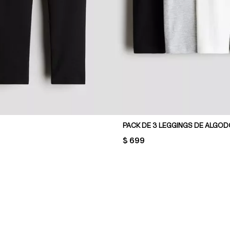
PACK DE 3 LEGGINGS DE ALGO
PRICE:
$ 699