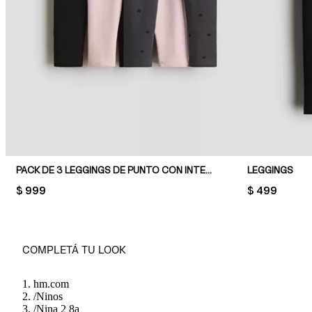
PACK DE 3 LEGGINGS DE PUNTO CON INTERIOR CEPILLADO
LEGGINGS
PRICE:
$ 999
PRICE:
$ 499
COMPLETÁ TU LOOK
hm.com
/
Ninos
/
Nina 2 8a