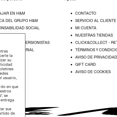
AJAR EN H&M
CONTACTO
CA DEL GRUPO H&M
SERVICIO AL CLIENTE
ONSABILIDAD SOCIAL
MI CUENTA
SA
NUESTRAS TIENDAS
IÓN CON INVERSIONISTAS
CLICK&COLLECT - RE
ICA EMPRESARIAL
TÉRMINOS Y CONDICI
otras
cerle la
AVISO DE PRIVACIDA
izar su
GIFT CARD
blicidad
oletines
AVISO DE COOKIES
redes
l usuario,
erdo en que
estros
”, se
 entrega
zar sus
artido de