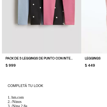
PACK DE 3 LEGGINGS DE PUNTO CON INTERIOR CEPILLADO
LEGGINGS
PRICE:
$ 999
PRICE:
$ 449
COMPLETÁ TU LOOK
hm.com
/
Ninos
/
Nina 2 8a