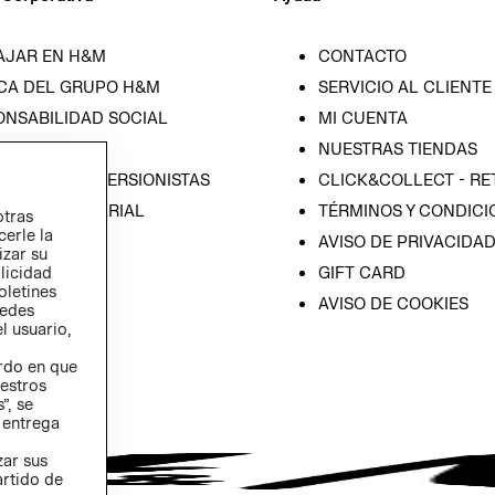
AJAR EN H&M
CONTACTO
CA DEL GRUPO H&M
SERVICIO AL CLIENTE
ONSABILIDAD SOCIAL
MI CUENTA
SA
NUESTRAS TIENDAS
IÓN CON INVERSIONISTAS
CLICK&COLLECT - RE
ICA EMPRESARIAL
TÉRMINOS Y CONDICI
otras
cerle la
AVISO DE PRIVACIDA
izar su
GIFT CARD
blicidad
oletines
AVISO DE COOKIES
redes
l usuario,
erdo en que
estros
”, se
 entrega
zar sus
artido de