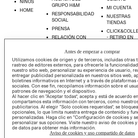
NIÑOS
GRUPO H&M
MI CUENTA
HOME
RESPONSABILIDAD
NUESTRAS
SOCIAL
TIENDAS
PRENSA
CLICK&COLL
RELACIÓN CON
- RETIRO EN
INVERSIONISTAS
TIENDA
Antes de empezar a comprar
POLÍTICA
TÉRMINOS Y
EMPRESARIAL
CONDICIONE
Utilizamos cookies de origen y de terceros, incluidas otras 
rastreo de editores externos, para ofrecerle la funcionalid
AVISO DE
nuestro sitio web, personalizar su experiencia de usuario, rea
PRIVACIDAD
entregar publicidad personalizada en nuestros sitios web, a
boletines informativos en Internet y a través de plataformas
GIFT CARD
sociales. Con ese fin, recopilamos información sobre el usua
AVISO DE
patrones de navegación y el dispositivo.
Al hacer clic en “Aceptar todas”, acepta y está de acuerdo e
COOKIES
compartamos esta información con terceros, como nuestros
publicitarios. Al elegir “Solo cookies requeridas”, se bloque
opcionales, lo que limita nuestra entrega de contenido y fu
personalizadas. Haga clic en “Configuración de cookies y se
personalizar sus opciones. Visite nuestro aviso de cookies 
de datos para obtener más información.
Aviso de cookies y uso compartido de datos