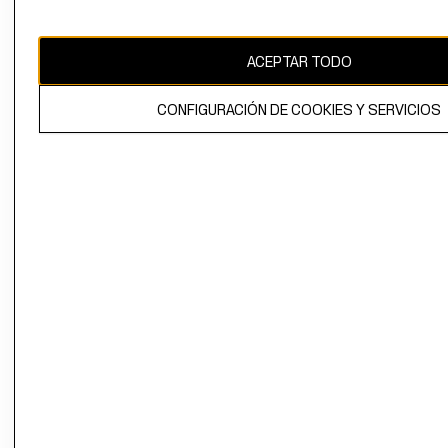
Uruguay ($U)
CAMBIAR REGIÓN
ACEPTAR TODO
CONFIGURACIÓN DE COOKIES Y SERVICIOS
El contenido de esta página web está protegido por copyright y es
propiedad de H&M Hennes & Mauritz AB.