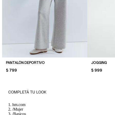
PANTALÓN DEPORTIVO
JOGGING
PRICE:
$ 799
PRICE:
$ 999
COMPLETÁ TU LOOK
hm.com
/
Mujer
/
Basicos