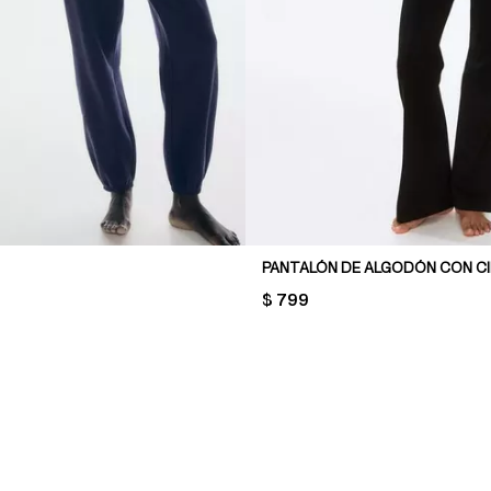
PRICE:
$ 799