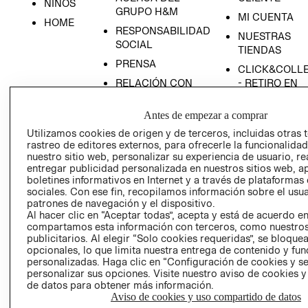
NIÑOS
GRUPO H&M
MI CUENTA
HOME
RESPONSABILIDAD
NUESTRAS
SOCIAL
TIENDAS
PRENSA
CLICK&COLL
RELACIÓN CON
- RETIRO EN
INVERSIONISTAS
TIENDA
Antes de empezar a comprar
POLÍTICA
TÉRMINOS Y
EMPRESARIAL
CONDICIONE
Utilizamos cookies de origen y de terceros, incluidas otras 
rastreo de editores externos, para ofrecerle la funcionalid
AVISO DE
nuestro sitio web, personalizar su experiencia de usuario, rea
PRIVACIDAD
entregar publicidad personalizada en nuestros sitios web, a
boletines informativos en Internet y a través de plataformas
GIFT CARD
sociales. Con ese fin, recopilamos información sobre el usua
AVISO DE
patrones de navegación y el dispositivo.
Al hacer clic en “Aceptar todas”, acepta y está de acuerdo e
COOKIES
compartamos esta información con terceros, como nuestros
publicitarios. Al elegir “Solo cookies requeridas”, se bloque
opcionales, lo que limita nuestra entrega de contenido y fu
personalizadas. Haga clic en “Configuración de cookies y se
personalizar sus opciones. Visite nuestro aviso de cookies 
de datos para obtener más información.
Aviso de cookies y uso compartido de datos