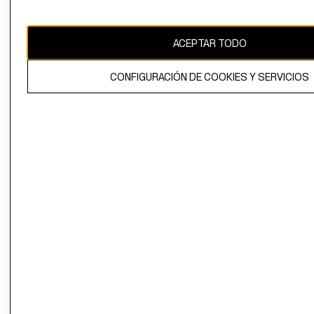
Uruguay ($U)
CAMBIAR REGIÓN
ACEPTAR TODO
CONFIGURACIÓN DE COOKIES Y SERVICIOS
El contenido de esta página web está protegido por copyright y es
propiedad de H&M Hennes & Mauritz AB.