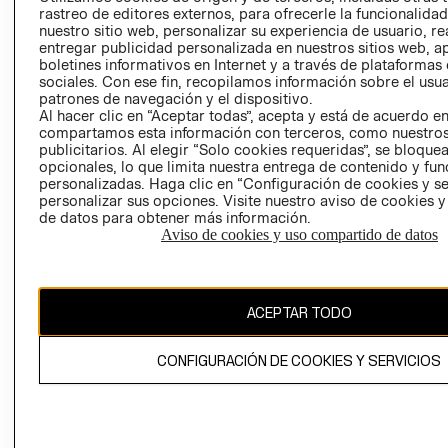
RELACIÓN CON
- RETIRO EN
rastreo de editores externos, para ofrecerle la funcionalid
nuestro sitio web, personalizar su experiencia de usuario, rea
INVERSIONISTAS
TIENDA
entregar publicidad personalizada en nuestros sitios web, a
POLÍTICA
TÉRMINOS Y
boletines informativos en Internet y a través de plataformas
EMPRESARIAL
CONDICIONE
sociales. Con ese fin, recopilamos información sobre el usua
patrones de navegación y el dispositivo.
AVISO DE
Al hacer clic en “Aceptar todas”, acepta y está de acuerdo e
PRIVACIDAD
compartamos esta información con terceros, como nuestros
publicitarios. Al elegir “Solo cookies requeridas”, se bloque
GIFT CARD
opcionales, lo que limita nuestra entrega de contenido y fu
personalizadas. Haga clic en “Configuración de cookies y se
AVISO DE
personalizar sus opciones. Visite nuestro aviso de cookies 
COOKIES
de datos para obtener más información.
Aviso de cookies y uso compartido de datos
ACEPTAR TODO
Uruguay ($U)
CONFIGURACIÓN DE COOKIES Y SERVICIOS
CAMBIAR REGIÓN