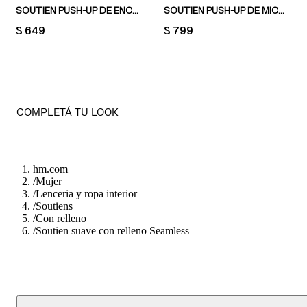
SOUTIEN PUSH-UP DE ENCAJE
SOUTIEN PUSH-UP DE MICROFIBRA
PRICE:
$ 649
PRICE:
$ 799
COMPLETÁ TU LOOK
hm.com
/
Mujer
/
Lenceria y ropa interior
/
Soutiens
/
Con relleno
/
Soutien suave con relleno Seamless