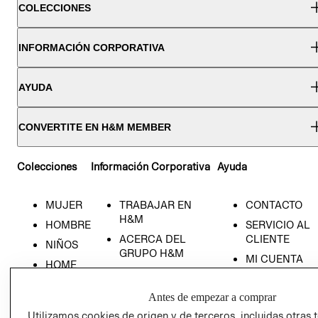
COLECCIONES
INFORMACIÓN CORPORATIVA
AYUDA
CONVERTITE EN H&M MEMBER
Colecciones
Información Corporativa
Ayuda
MUJER
TRABAJAR EN
CONTACTO
H&M
HOMBRE
SERVICIO AL
ACERCA DEL
CLIENTE
NIÑOS
GRUPO H&M
MI CUENTA
HOME
RESPONSABILIDAD
NUESTRAS
SOCIAL
TIENDAS
Antes de empezar a comprar
PRENSA
CLICK&COLL
Utilizamos cookies de origen y de terceros, incluidas otras 