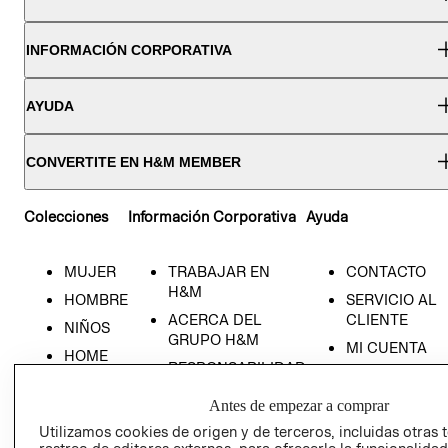
INFORMACIÓN CORPORATIVA
AYUDA
CONVERTITE EN H&M MEMBER
Colecciones
Información Corporativa
Ayuda
MUJER
TRABAJAR EN
CONTACTO
H&M
HOMBRE
SERVICIO AL
ACERCA DEL
CLIENTE
NIÑOS
GRUPO H&M
MI CUENTA
HOME
RESPONSABILIDAD
NUESTRAS
SOCIAL
TIENDAS
Antes de empezar a comprar
PRENSA
CLICK&COLL
Utilizamos cookies de origen y de terceros, incluidas otras 
RELACIÓN CON
- RETIRO EN