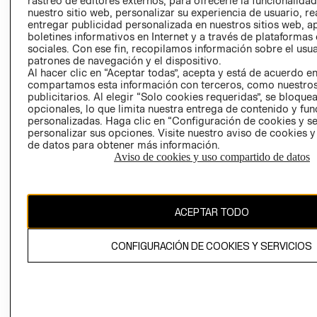
rastreo de editores externos, para ofrecerle la funcionalid
INVERSIONISTAS
TIENDA
nuestro sitio web, personalizar su experiencia de usuario, rea
entregar publicidad personalizada en nuestros sitios web, a
POLÍTICA
TÉRMINOS Y
boletines informativos en Internet y a través de plataformas
EMPRESARIAL
CONDICIONE
sociales. Con ese fin, recopilamos información sobre el usua
patrones de navegación y el dispositivo.
AVISO DE
Al hacer clic en “Aceptar todas”, acepta y está de acuerdo e
PRIVACIDAD
compartamos esta información con terceros, como nuestros
publicitarios. Al elegir “Solo cookies requeridas”, se bloque
GIFT CARD
opcionales, lo que limita nuestra entrega de contenido y fu
AVISO DE
personalizadas. Haga clic en “Configuración de cookies y se
COOKIES
personalizar sus opciones. Visite nuestro aviso de cookies 
de datos para obtener más información.
Aviso de cookies y uso compartido de datos
ACEPTAR TODO
Uruguay ($U)
CONFIGURACIÓN DE COOKIES Y SERVICIOS
CAMBIAR REGIÓN