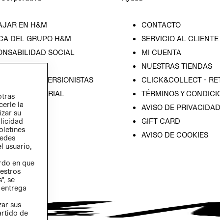
AJAR EN H&M
CONTACTO
CA DEL GRUPO H&M
SERVICIO AL CLIENTE
ONSABILIDAD SOCIAL
MI CUENTA
SA
NUESTRAS TIENDAS
IÓN CON INVERSIONISTAS
CLICK&COLLECT - RE
ICA EMPRESARIAL
TÉRMINOS Y CONDICI
otras
cerle la
AVISO DE PRIVACIDA
izar su
GIFT CARD
blicidad
oletines
AVISO DE COOKIES
redes
l usuario,
erdo en que
estros
”, se
 entrega
zar sus
artido de