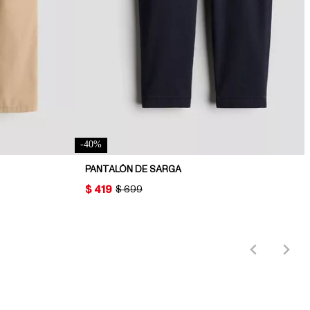
-
40
%
PANTALÓN DE SARGA
PRICE:
$ 419
ORIGINAL PRICE:
$ 699