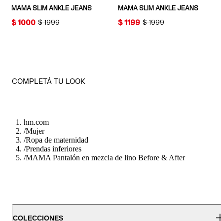
MAMA SLIM ANKLE JEANS
MAMA SLIM ANKLE JEANS
PRICE:
$ 1000
PRICE:
$ 1199
ORIGINAL PRICE:
$ 1999
ORIGINAL PRICE:
$ 1999
COMPLETÁ TU LOOK
hm.com
/
Mujer
/
Ropa de maternidad
/
Prendas inferiores
/
MAMA Pantalón en mezcla de lino Before & After
COLECCIONES