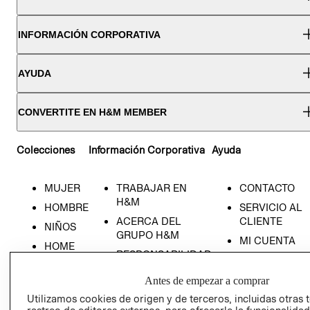
INFORMACIÓN CORPORATIVA
AYUDA
CONVERTITE EN H&M MEMBER
Colecciones
Información Corporativa
Ayuda
MUJER
TRABAJAR EN
CONTACTO
H&M
HOMBRE
SERVICIO AL
ACERCA DEL
CLIENTE
NIÑOS
GRUPO H&M
MI CUENTA
HOME
RESPONSABILIDAD
NUESTRAS
SOCIAL
TIENDAS
Antes de empezar a comprar
PRENSA
CLICK&COLL
Utilizamos cookies de origen y de terceros, incluidas otras 
RELACIÓN CON
- RETIRO EN