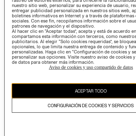
rastreo de editores externos, para ofrecerle la funcionalid
INVERSIONISTAS
TIENDA
nuestro sitio web, personalizar su experiencia de usuario, rea
entregar publicidad personalizada en nuestros sitios web, a
POLÍTICA
TÉRMINOS Y
boletines informativos en Internet y a través de plataformas
EMPRESARIAL
CONDICIONE
sociales. Con ese fin, recopilamos información sobre el usua
patrones de navegación y el dispositivo.
AVISO DE
Al hacer clic en “Aceptar todas”, acepta y está de acuerdo e
PRIVACIDAD
compartamos esta información con terceros, como nuestros
publicitarios. Al elegir “Solo cookies requeridas”, se bloque
GIFT CARD
opcionales, lo que limita nuestra entrega de contenido y fu
AVISO DE
personalizadas. Haga clic en “Configuración de cookies y se
COOKIES
personalizar sus opciones. Visite nuestro aviso de cookies 
de datos para obtener más información.
Aviso de cookies y uso compartido de datos
ACEPTAR TODO
Uruguay ($U)
CONFIGURACIÓN DE COOKIES Y SERVICIOS
CAMBIAR REGIÓN