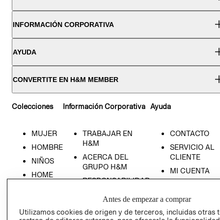
INFORMACIÓN CORPORATIVA
AYUDA
CONVERTITE EN H&M MEMBER
Colecciones
Información Corporativa
Ayuda
MUJER
TRABAJAR EN
CONTACTO
H&M
HOMBRE
SERVICIO AL
ACERCA DEL
CLIENTE
NIÑOS
GRUPO H&M
MI CUENTA
HOME
RESPONSABILIDAD
NUESTRAS
SOCIAL
TIENDAS
Antes de empezar a comprar
PRENSA
CLICK&COLL
Utilizamos cookies de origen y de terceros, incluidas otras 
RELACIÓN CON
- RETIRO EN