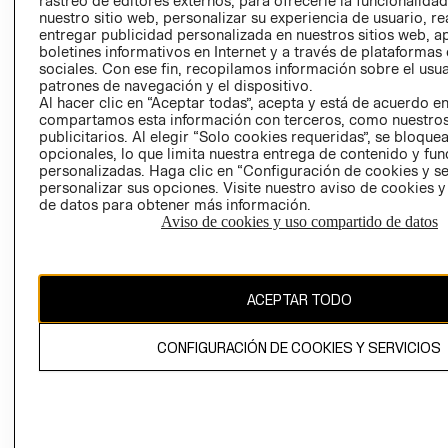
rastreo de editores externos, para ofrecerle la funcionalid
INVERSIONISTAS
TIENDA
nuestro sitio web, personalizar su experiencia de usuario, rea
entregar publicidad personalizada en nuestros sitios web, a
POLÍTICA
TÉRMINOS Y
boletines informativos en Internet y a través de plataformas
EMPRESARIAL
CONDICIONE
sociales. Con ese fin, recopilamos información sobre el usua
patrones de navegación y el dispositivo.
AVISO DE
Al hacer clic en “Aceptar todas”, acepta y está de acuerdo e
PRIVACIDAD
compartamos esta información con terceros, como nuestros
publicitarios. Al elegir “Solo cookies requeridas”, se bloque
GIFT CARD
opcionales, lo que limita nuestra entrega de contenido y fu
AVISO DE
personalizadas. Haga clic en “Configuración de cookies y se
COOKIES
personalizar sus opciones. Visite nuestro aviso de cookies 
de datos para obtener más información.
Aviso de cookies y uso compartido de datos
ACEPTAR TODO
Uruguay ($U)
CONFIGURACIÓN DE COOKIES Y SERVICIOS
CAMBIAR REGIÓN