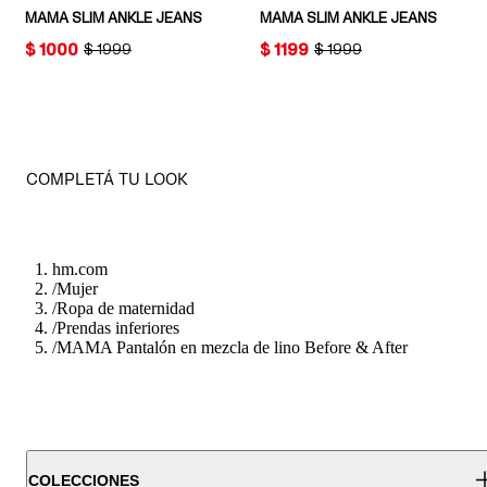
MAMA SLIM ANKLE JEANS
MAMA SLIM ANKLE JEANS
PRICE:
$ 1000
PRICE:
$ 1199
ORIGINAL PRICE:
$ 1999
ORIGINAL PRICE:
$ 1999
COMPLETÁ TU LOOK
hm.com
/
Mujer
/
Ropa de maternidad
/
Prendas inferiores
/
MAMA Pantalón en mezcla de lino Before & After
COLECCIONES