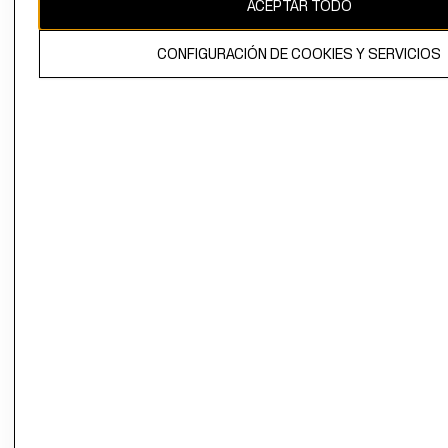
ACEPTAR TODO
CONFIGURACIÓN DE COOKIES Y SERVICIOS
El contenido de esta página web está protegido por copyright y es
propiedad de H&M Hennes & Mauritz AB.