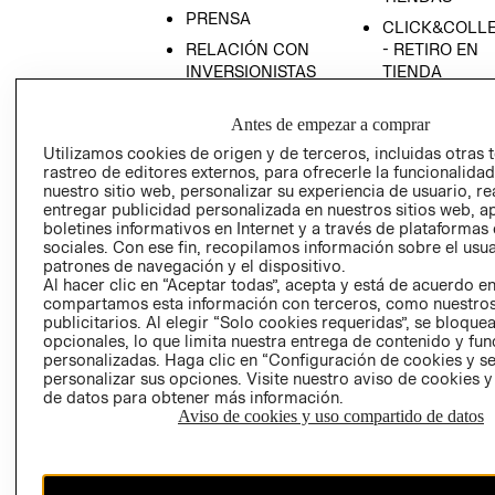
PRENSA
CLICK&COLL
RELACIÓN CON
- RETIRO EN
INVERSIONISTAS
TIENDA
POLÍTICA
TÉRMINOS Y
Antes de empezar a comprar
EMPRESARIAL
CONDICIONE
Utilizamos cookies de origen y de terceros, incluidas otras 
AVISO DE
rastreo de editores externos, para ofrecerle la funcionalid
PRIVACIDAD
nuestro sitio web, personalizar su experiencia de usuario, rea
GIFT CARD
entregar publicidad personalizada en nuestros sitios web, a
boletines informativos en Internet y a través de plataformas
AVISO DE
sociales. Con ese fin, recopilamos información sobre el usua
COOKIES
patrones de navegación y el dispositivo.
Al hacer clic en “Aceptar todas”, acepta y está de acuerdo e
compartamos esta información con terceros, como nuestros
publicitarios. Al elegir “Solo cookies requeridas”, se bloque
opcionales, lo que limita nuestra entrega de contenido y fu
personalizadas. Haga clic en “Configuración de cookies y se
personalizar sus opciones. Visite nuestro aviso de cookies 
de datos para obtener más información.
Uruguay ($U)
Aviso de cookies y uso compartido de datos
CAMBIAR REGIÓN