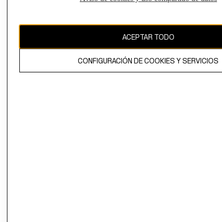
Uruguay ($U)
CAMBIAR REGIÓN
ACEPTAR TODO
CONFIGURACIÓN DE COOKIES Y SERVICIOS
El contenido de esta página web está protegido por copyright y es
propiedad de H&M Hennes & Mauritz AB.