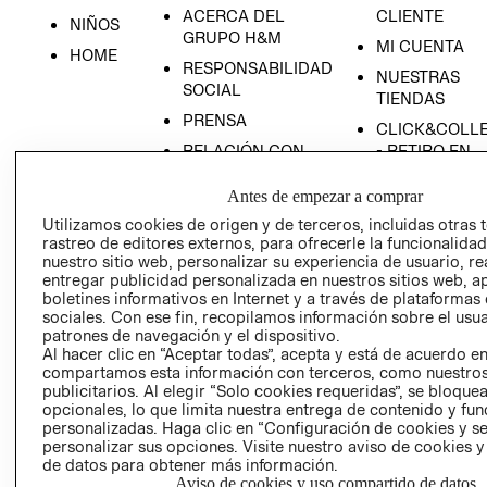
ACERCA DEL
CLIENTE
NIÑOS
GRUPO H&M
MI CUENTA
HOME
RESPONSABILIDAD
NUESTRAS
SOCIAL
TIENDAS
PRENSA
CLICK&COLL
RELACIÓN CON
- RETIRO EN
INVERSIONISTAS
TIENDA
Antes de empezar a comprar
POLÍTICA
TÉRMINOS Y
Utilizamos cookies de origen y de terceros, incluidas otras 
EMPRESARIAL
CONDICIONE
rastreo de editores externos, para ofrecerle la funcionalid
AVISO DE
nuestro sitio web, personalizar su experiencia de usuario, rea
PRIVACIDAD
entregar publicidad personalizada en nuestros sitios web, a
boletines informativos en Internet y a través de plataformas
GIFT CARD
sociales. Con ese fin, recopilamos información sobre el usua
patrones de navegación y el dispositivo.
AVISO DE
Al hacer clic en “Aceptar todas”, acepta y está de acuerdo e
COOKIES
compartamos esta información con terceros, como nuestros
publicitarios. Al elegir “Solo cookies requeridas”, se bloque
opcionales, lo que limita nuestra entrega de contenido y fu
personalizadas. Haga clic en “Configuración de cookies y se
personalizar sus opciones. Visite nuestro aviso de cookies 
de datos para obtener más información.
Aviso de cookies y uso compartido de datos