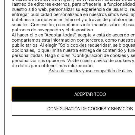
RELACIÓN CON
- RETIRO EN
rastreo de editores externos, para ofrecerle la funcionalid
nuestro sitio web, personalizar su experiencia de usuario, rea
INVERSIONISTAS
TIENDA
entregar publicidad personalizada en nuestros sitios web, a
POLÍTICA
TÉRMINOS Y
boletines informativos en Internet y a través de plataformas
EMPRESARIAL
CONDICIONE
sociales. Con ese fin, recopilamos información sobre el usua
patrones de navegación y el dispositivo.
AVISO DE
Al hacer clic en “Aceptar todas”, acepta y está de acuerdo e
PRIVACIDAD
compartamos esta información con terceros, como nuestros
publicitarios. Al elegir “Solo cookies requeridas”, se bloque
GIFT CARD
opcionales, lo que limita nuestra entrega de contenido y fu
personalizadas. Haga clic en “Configuración de cookies y se
AVISO DE
personalizar sus opciones. Visite nuestro aviso de cookies 
COOKIES
de datos para obtener más información.
Aviso de cookies y uso compartido de datos
ACEPTAR TODO
Uruguay ($U)
CONFIGURACIÓN DE COOKIES Y SERVICIOS
CAMBIAR REGIÓN