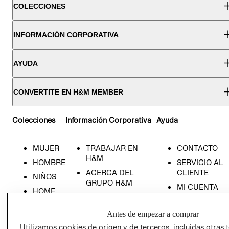
COLECCIONES
INFORMACIÓN CORPORATIVA
AYUDA
CONVERTITE EN H&M MEMBER
Colecciones
Información Corporativa
Ayuda
MUJER
TRABAJAR EN
CONTACTO
H&M
HOMBRE
SERVICIO AL
ACERCA DEL
CLIENTE
NIÑOS
GRUPO H&M
MI CUENTA
HOME
RESPONSABILIDAD
NUESTRAS
SOCIAL
TIENDAS
Antes de empezar a comprar
PRENSA
CLICK&COLL
Utilizamos cookies de origen y de terceros, incluidas otras 