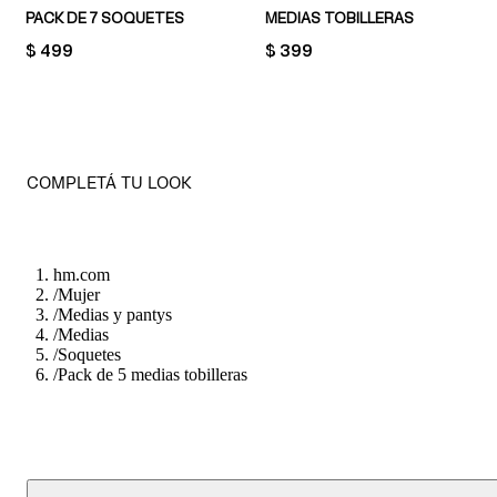
PACK DE 7 SOQUETES
MEDIAS TOBILLERAS
PRICE:
$ 499
PRICE:
$ 399
COMPLETÁ TU LOOK
hm.com
/
Mujer
/
Medias y pantys
/
Medias
/
Soquetes
/
Pack de 5 medias tobilleras