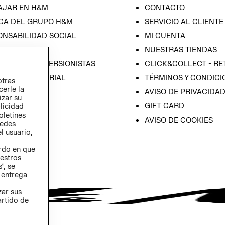
AJAR EN H&M
CONTACTO
CA DEL GRUPO H&M
SERVICIO AL CLIENTE
ONSABILIDAD SOCIAL
MI CUENTA
SA
NUESTRAS TIENDAS
IÓN CON INVERSIONISTAS
CLICK&COLLECT - RE
ICA EMPRESARIAL
TÉRMINOS Y CONDICI
otras
cerle la
AVISO DE PRIVACIDA
izar su
GIFT CARD
blicidad
oletines
AVISO DE COOKIES
redes
l usuario,
erdo en que
estros
”, se
 entrega
zar sus
artido de