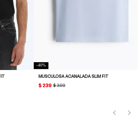
-
40
%
IT
MUSCULOSA ACANALADA SLIM FIT
PRICE:
$ 239
ORIGINAL PRICE:
$ 399