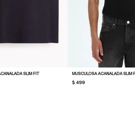
CANALADA SLIM FIT
MUSCULOSA ACANALADA SLIM F
PRICE:
$ 499
AL PRICE: