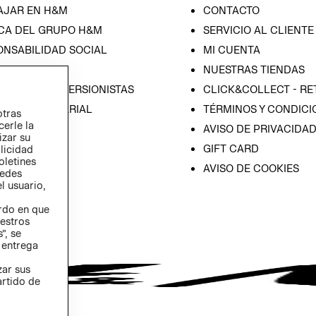
AJAR EN H&M
CONTACTO
CA DEL GRUPO H&M
SERVICIO AL CLIENTE
ONSABILIDAD SOCIAL
MI CUENTA
SA
NUESTRAS TIENDAS
IÓN CON INVERSIONISTAS
CLICK&COLLECT - RE
ICA EMPRESARIAL
TÉRMINOS Y CONDICI
otras
cerle la
AVISO DE PRIVACIDA
izar su
GIFT CARD
blicidad
oletines
AVISO DE COOKIES
redes
l usuario,
erdo en que
estros
”, se
 entrega
zar sus
artido de