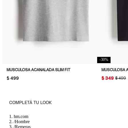
-
30
%
MUSCULOSA ACANALADA SLIM FIT
MUSCULOSA A
PRICE:
$ 499
PRICE:
$ 349
ORIGIN
$ 499
COMPLETÁ TU LOOK
hm.com
/
Hombre
/
Remeras