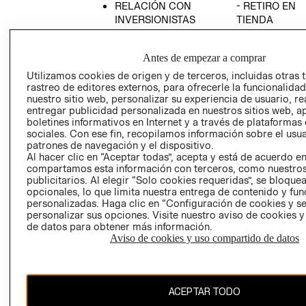
RELACIÓN CON
- RETIRO EN
INVERSIONISTAS
TIENDA
POLÍTICA
TÉRMINOS Y
EMPRESARIAL
CONDICIONE
Antes de empezar a comprar
AVISO DE
Utilizamos cookies de origen y de terceros, incluidas otras 
PRIVACIDAD
rastreo de editores externos, para ofrecerle la funcionalid
nuestro sitio web, personalizar su experiencia de usuario, rea
GIFT CARD
entregar publicidad personalizada en nuestros sitios web, a
boletines informativos en Internet y a través de plataformas
AVISO DE
sociales. Con ese fin, recopilamos información sobre el usua
COOKIES
patrones de navegación y el dispositivo.
Al hacer clic en “Aceptar todas”, acepta y está de acuerdo e
compartamos esta información con terceros, como nuestros
publicitarios. Al elegir “Solo cookies requeridas”, se bloque
opcionales, lo que limita nuestra entrega de contenido y fu
personalizadas. Haga clic en “Configuración de cookies y se
personalizar sus opciones. Visite nuestro aviso de cookies 
de datos para obtener más información.
Uruguay ($U)
Aviso de cookies y uso compartido de datos
CAMBIAR REGIÓN
ACEPTAR TODO