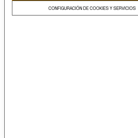
El contenido de esta página web está protegido por copyright y es
CONFIGURACIÓN DE COOKIES Y SERVICIOS
propiedad de H&M Hennes & Mauritz AB.