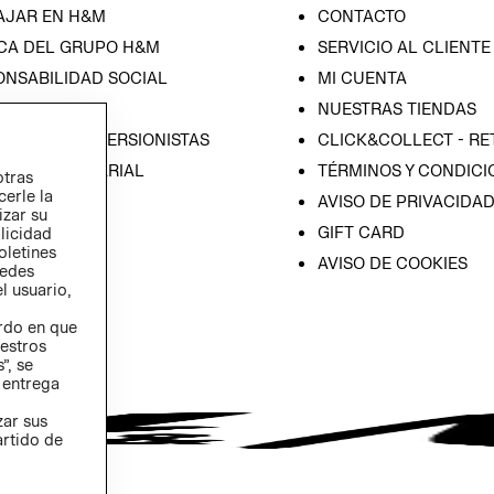
AJAR EN H&M
CONTACTO
CA DEL GRUPO H&M
SERVICIO AL CLIENTE
ONSABILIDAD SOCIAL
MI CUENTA
SA
NUESTRAS TIENDAS
IÓN CON INVERSIONISTAS
CLICK&COLLECT - RE
ICA EMPRESARIAL
TÉRMINOS Y CONDICI
otras
cerle la
AVISO DE PRIVACIDA
izar su
GIFT CARD
blicidad
oletines
AVISO DE COOKIES
redes
l usuario,
erdo en que
estros
”, se
 entrega
zar sus
artido de