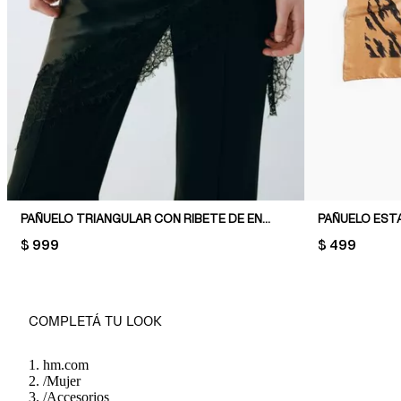
PAÑUELO TRIANGULAR CON RIBETE DE ENCAJE
PAÑUELO ES
PRICE:
$ 999
PRICE:
$ 499
COMPLETÁ TU LOOK
hm.com
/
Mujer
/
Accesorios