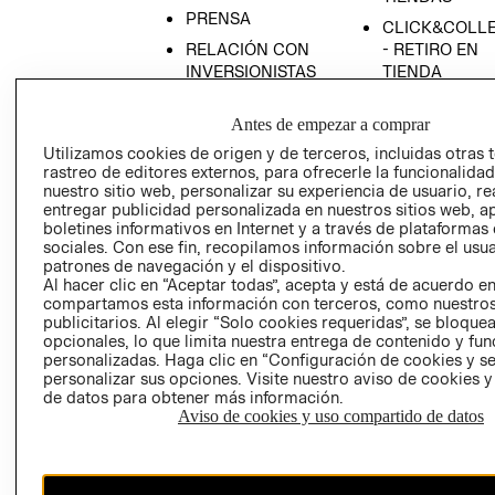
PRENSA
CLICK&COLL
RELACIÓN CON
- RETIRO EN
INVERSIONISTAS
TIENDA
POLÍTICA
TÉRMINOS Y
Antes de empezar a comprar
EMPRESARIAL
CONDICIONE
Utilizamos cookies de origen y de terceros, incluidas otras 
AVISO DE
rastreo de editores externos, para ofrecerle la funcionalid
PRIVACIDAD
nuestro sitio web, personalizar su experiencia de usuario, rea
GIFT CARD
entregar publicidad personalizada en nuestros sitios web, a
boletines informativos en Internet y a través de plataformas
AVISO DE
sociales. Con ese fin, recopilamos información sobre el usua
COOKIES
patrones de navegación y el dispositivo.
Al hacer clic en “Aceptar todas”, acepta y está de acuerdo e
compartamos esta información con terceros, como nuestros
publicitarios. Al elegir “Solo cookies requeridas”, se bloque
opcionales, lo que limita nuestra entrega de contenido y fu
personalizadas. Haga clic en “Configuración de cookies y se
personalizar sus opciones. Visite nuestro aviso de cookies 
de datos para obtener más información.
Uruguay ($U)
Aviso de cookies y uso compartido de datos
CAMBIAR REGIÓN