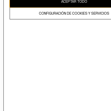
ACEPTAR TODO
CONFIGURACIÓN DE COOKIES Y SERVICIOS
El contenido de esta página web está protegido por copyright y es
propiedad de H&M Hennes & Mauritz AB.