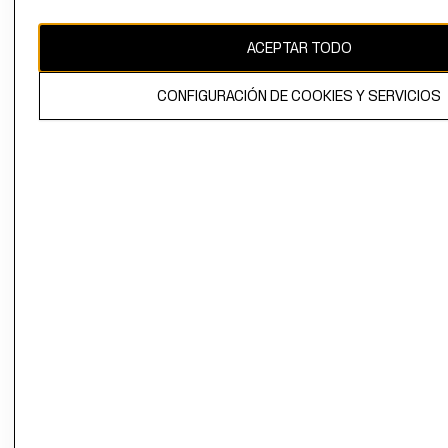
CAMBIAR REGIÓN
ACEPTAR TODO
CONFIGURACIÓN DE COOKIES Y SERVICIOS
El contenido de esta página web está protegido por copyright y es
propiedad de H&M Hennes & Mauritz AB.