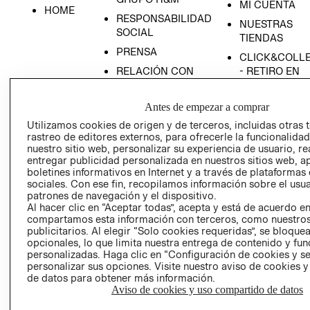
MI CUENTA
HOME
RESPONSABILIDAD
NUESTRAS
SOCIAL
TIENDAS
PRENSA
CLICK&COLL
RELACIÓN CON
- RETIRO EN
INVERSIONISTAS
TIENDA
POLÍTICA
TÉRMINOS Y
Antes de empezar a comprar
EMPRESARIAL
CONDICIONE
Utilizamos cookies de origen y de terceros, incluidas otras 
rastreo de editores externos, para ofrecerle la funcionalid
AVISO DE
nuestro sitio web, personalizar su experiencia de usuario, rea
PRIVACIDAD
entregar publicidad personalizada en nuestros sitios web, a
GIFT CARD
boletines informativos en Internet y a través de plataformas
sociales. Con ese fin, recopilamos información sobre el usua
AVISO DE
patrones de navegación y el dispositivo.
COOKIES
Al hacer clic en “Aceptar todas”, acepta y está de acuerdo e
compartamos esta información con terceros, como nuestros
publicitarios. Al elegir “Solo cookies requeridas”, se bloque
opcionales, lo que limita nuestra entrega de contenido y fu
personalizadas. Haga clic en “Configuración de cookies y se
personalizar sus opciones. Visite nuestro aviso de cookies 
de datos para obtener más información.
Aviso de cookies y uso compartido de datos
Uruguay ($U)