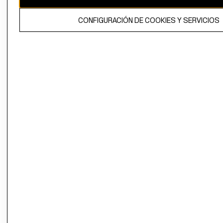
El contenido de esta página web está protegido por copyright y es
CONFIGURACIÓN DE COOKIES Y SERVICIOS
propiedad de H&M Hennes & Mauritz AB.