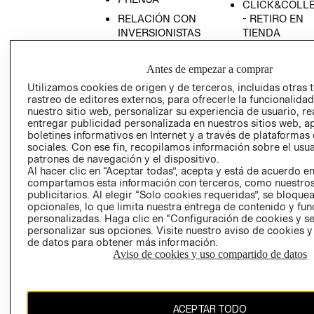
CLICK&COLL
RELACIÓN CON
- RETIRO EN
INVERSIONISTAS
TIENDA
POLÍTICA
TÉRMINOS Y
EMPRESARIAL
CONDICIONE
Antes de empezar a comprar
AVISO DE
Utilizamos cookies de origen y de terceros, incluidas otras 
rastreo de editores externos, para ofrecerle la funcionalid
PRIVACIDAD
nuestro sitio web, personalizar su experiencia de usuario, rea
GIFT CARD
entregar publicidad personalizada en nuestros sitios web, a
boletines informativos en Internet y a través de plataformas
AVISO DE
sociales. Con ese fin, recopilamos información sobre el usua
COOKIES
patrones de navegación y el dispositivo.
Al hacer clic en “Aceptar todas”, acepta y está de acuerdo e
compartamos esta información con terceros, como nuestros
publicitarios. Al elegir “Solo cookies requeridas”, se bloque
opcionales, lo que limita nuestra entrega de contenido y fu
personalizadas. Haga clic en “Configuración de cookies y se
personalizar sus opciones. Visite nuestro aviso de cookies 
de datos para obtener más información.
Uruguay ($U)
Aviso de cookies y uso compartido de datos
CAMBIAR REGIÓN
ACEPTAR TODO